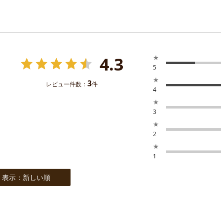
4.3
★
5
★
3
レビュー件数：
件
4
★
3
★
2
★
1
表示：新しい順