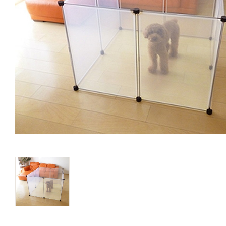
キャットフード
美容・ケア用品
服・おさんぽ用品
日用品（デイリー）
リビング雑貨
トリマーグッズ
シニアサポート