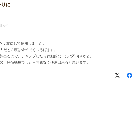
かりに
別:
女性
✕２枚にして使用しました。
犬だと２頭は余裕でくつろげます。
顔出るので、ジャンプしたり行動的なコには不向きかと。
の一時待機用でしたら問題なく使用出来ると思います。