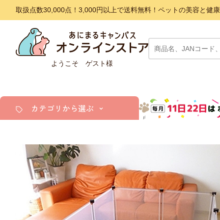
取扱点数30,000点！3,000円以上で送料無料！ペットの美容
ようこそ ゲスト様
カテゴリから選ぶ
犬
猫
小動物・鳥
アクア・爬虫類・昆虫
ドッグフード