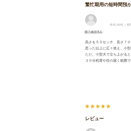
繁忙期用の短時間預
年代:
30代
性
高さを５０センチ、長さ７０
思った以上に広々使え、小型
ただ、小型犬で立ち上がると
３０分程度や目の届く範囲で
レビュー