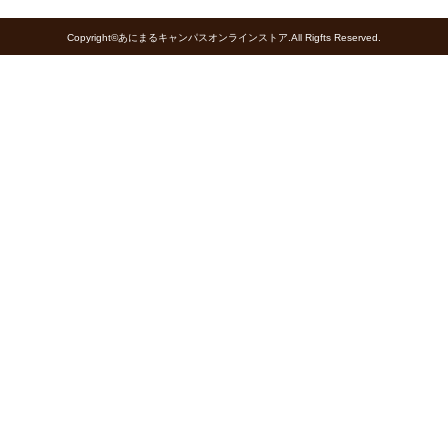
Copyright©あにまるキャンパスオンラインストア.All Rigfts Reserved.