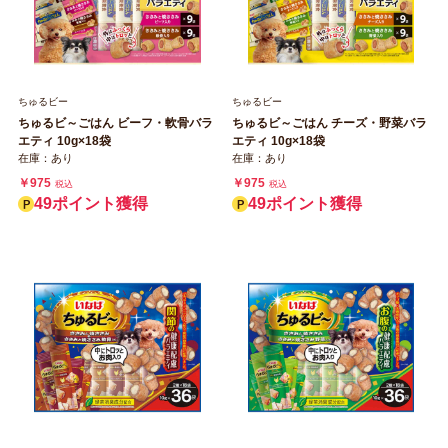
ちゅるビー
ちゅるビー
ちゅるビ～ごはん ビーフ・軟骨バラ
ちゅるビ～ごはん チーズ・野菜バラ
エティ 10g×18袋
エティ 10g×18袋
在庫：あり
在庫：あり
￥975
￥975
税込
税込
49ポイント獲得
49ポイント獲得