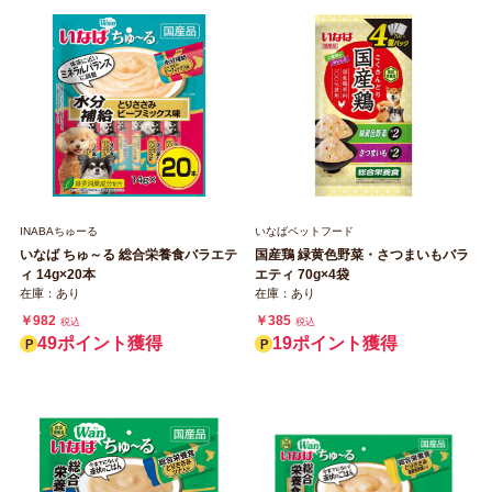
INABAちゅーる
いなばペットフード
いなば ちゅ～る 総合栄養食バラエテ
国産鶏 緑黄色野菜・さつまいもバラ
ィ 14g×20本
エティ 70g×4袋
在庫：あり
在庫：あり
￥982
￥385
税込
税込
49ポイント獲得
19ポイント獲得