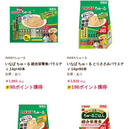
INABAちゅーる
INABAちゅーる
いなば ちゅ～る 総合栄養食バラエテ
いなば ちゅ～る とりささみバラエテ
ィ 14g×40本
ィ 14g×80本
在庫：あり
在庫：あり
￥1,965
￥3,928
税込
税込
98ポイント獲得
196ポイント獲得