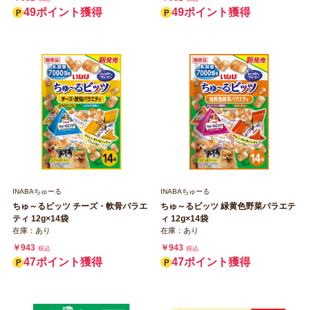
49ポイント獲得
49ポイント獲得
INABAちゅーる
INABAちゅーる
ちゅ～るビッツ チーズ・軟骨バラエ
ちゅ～るビッツ 緑黄色野菜バラエテ
ティ 12g×14袋
ィ 12g×14袋
在庫：あり
在庫：あり
￥943
￥943
税込
税込
47ポイント獲得
47ポイント獲得