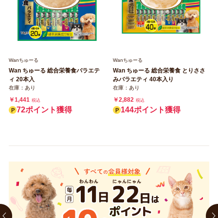
Wanちゅーる
Wanちゅーる
Wan ちゅーる 総合栄養食バラエテ
Wan ちゅーる 総合栄養食 とりささ
ィ 20本入
みバラエティ 40本入り
在庫：あり
在庫：あり
￥1,441
￥2,882
税込
税込
72ポイント獲得
144ポイント獲得