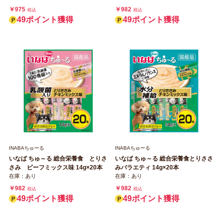
￥975
￥982
税込
税込
49ポイント獲得
49ポイント獲得
INABAちゅーる
INABAちゅーる
いなば ちゅ～る 総合栄養食 とりさ
いなば ちゅ～る 総合栄養食とりささ
さみ ビーフミックス味 14g×20本
みバラエティ 14g×20本
在庫：あり
在庫：あり
￥982
￥982
税込
税込
49ポイント獲得
49ポイント獲得