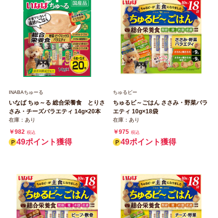
INABAちゅーる
ちゅるビー
いなば ちゅ～る 総合栄養食 とりさ
ちゅるビ～ごはん ささみ・野菜バラ
さみ・チーズバラエティ 14g×20本
エティ 10g×18袋
在庫：あり
在庫：あり
￥982
￥975
税込
税込
49ポイント獲得
49ポイント獲得