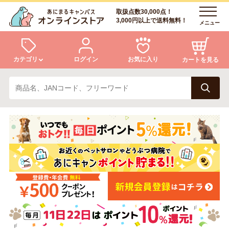
取扱点数30,000点！
3,000円以上で送料無料！
メニュー
カテゴリ
ログイン
お気に入り
カートを見る
犬
猫
ログイン
会員登録
小動物・鳥
アクア・爬虫類・昆虫
あにまるキャンパスについて
アフターサービス
ドッグフード
キャットフード
商品リクエスト
美容・ケア用品
服・おさんぽ用品