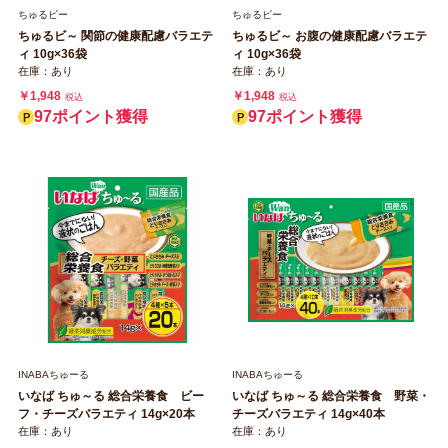
ちゅるビー
ちゅるビー
ちゅるビ～ 関節の健康配慮バラエテ
ちゅるビ～ お腹の健康配慮バラエテ
ィ 10g×36袋
ィ 10g×36袋
在庫：あり
在庫：あり
￥1,948
￥1,948
税込
税込
97ポイント獲得
97ポイント獲得
INABAちゅーる
INABAちゅーる
いなば ちゅ～る 総合栄養食 ビー
いなば ちゅ～る 総合栄養食 野菜・
フ・チーズバラエティ 14g×20本
チーズバラエティ 14g×40本
在庫：あり
在庫：あり