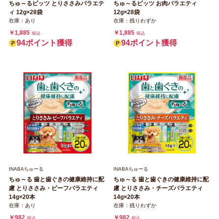
ちゅ～るビッツ とりささみバラエテ
ちゅ～るビッツ お肉バラエティ
ィ 12g×28袋
12g×28袋
在庫：あり
在庫：残りわずか
￥1,885
￥1,885
税込
税込
94ポイント獲得
94ポイント獲得
INABAちゅーる
INABAちゅーる
ちゅ～る 歯と歯ぐきの健康維持に配
ちゅ～る 歯と歯ぐきの健康維持に配
慮 とりささみ・ビーフバラエティ
慮 とりささみ・チーズバラエティ
14g×20本
14g×20本
在庫：あり
在庫：残りわずか
￥982
￥982
税込
税込