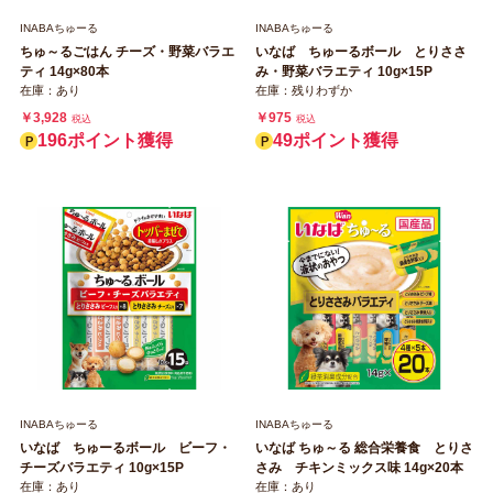
INABAちゅーる
INABAちゅーる
ちゅ～るごはん チーズ・野菜バラエ
いなば ちゅーるボール とりささ
ティ 14g×80本
み・野菜バラエティ 10g×15P
在庫：あり
在庫：残りわずか
￥3,928
￥975
税込
税込
196ポイント獲得
49ポイント獲得
INABAちゅーる
INABAちゅーる
いなば ちゅーるボール ビーフ・
いなば ちゅ～る 総合栄養食 とりさ
チーズバラエティ 10g×15P
さみ チキンミックス味 14g×20本
在庫：あり
在庫：あり