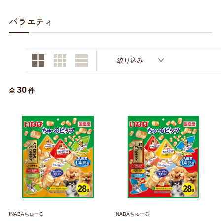
お買い物ガイド
バラエティ
日用品（デイリー）
リビング雑貨
お問い合わせ
トリマーグッズ
シニアサポート
絞り込み
30
全
件
INABAちゅーる
INABAちゅーる