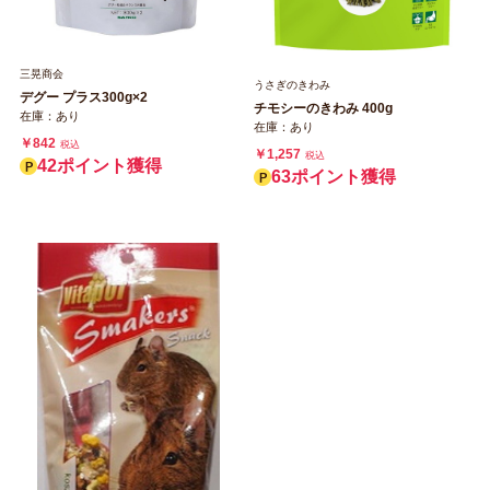
三晃商会
うさぎのきわみ
デグー プラス300g×2
チモシーのきわみ 400g
在庫：あり
在庫：あり
￥842
税込
￥1,257
税込
42ポイント獲得
63ポイント獲得