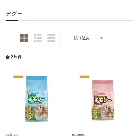
お買い物ガイド
デグー
日用品（デイリー）
リビング雑貨
お問い合わせ
トリマーグッズ
シニアサポート
絞り込み
25
全
件
petitneru
petitneru