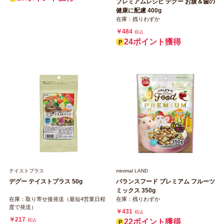
プレミアムレシピ デグー お腹＆歯の
健康に配慮 400g
在庫：残りわずか
￥484
税込
24ポイント獲得
テイストプラス
minimal LAND
デグー テイストプラス 50g
バランスフード プレミアム フルーツ
ミックス 350g
在庫：取り寄せ後発送（最短4営業日程
在庫：残りわずか
度で発送）
￥431
税込
￥217
税込
22ポイント獲得