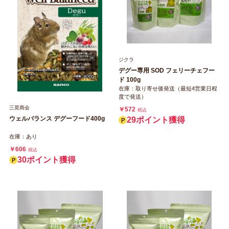
ジクラ
デグー専用 SOD フェリーチェフー
ド 100g
在庫：取り寄せ後発送（最短4営業日程
度で発送）
三晃商会
￥572
税込
ウェルバランス デグーフード400g
29ポイント獲得
在庫：あり
￥606
税込
30ポイント獲得