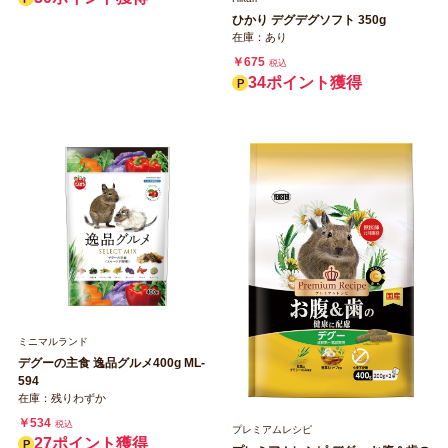
ひかり デグデグソフト 350g
在庫：あり
￥675
税込
34ポイント獲得
ミニマルランド
デグーの主食 逸品グルメ400g ML‐
594
在庫：残りわずか
￥534
税込
プレミアムレシピ
27ポイント獲得