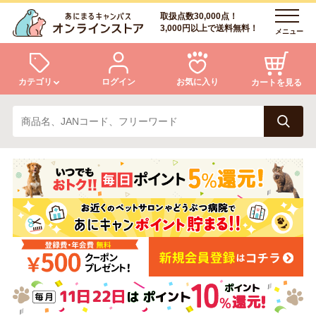
取扱点数30,000点！
3,000円以上で送料無料！
メニュー
カテゴリ
ログイン
お気に入り
カートを見る
犬
猫
ログイン
会員登録
小動物・鳥
アクア・爬虫類・昆虫
あにまるキャンパスについて
アフターサービス
ドッグフード
キャットフード
商品リクエスト
美容・ケア用品
服・おさんぽ用品