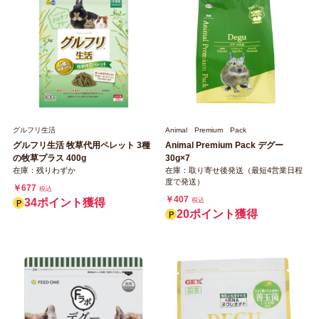
グルフリ生活
Animal Premium Pack
グルフリ生活 牧草代用ペレット 3種
Animal Premium Pack デグー
の牧草プラス 400g
30g×7
在庫：残りわずか
在庫：取り寄せ後発送（最短4営業日程
度で発送）
￥677
税込
￥407
34ポイント獲得
税込
20ポイント獲得