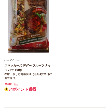
ペッズイシバシ
スマッカーズ デグー フルーツ ナッ
ツ バラ 100g
在庫：取り寄せ後発送（最短4営業日程
度で発送）
￥680
税込
34ポイント獲得