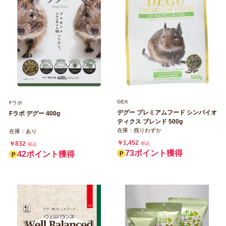
GEX
Fラボ
デグー プレミアムフード シンバイオ
Fラボ デグー 400g
ティクス ブレンド 500g
在庫：残りわずか
在庫：あり
￥1,452
￥832
税込
税込
73ポイント獲得
42ポイント獲得