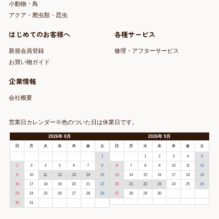
小動物・鳥
アクア・爬虫類・昆虫
はじめてのお客様へ
各種サービス
新規会員登録
修理・アフターサービス
お買い物ガイド
企業情報
会社概要
営業日カレンダー※色のついた日は休業日です。
2026
年
8月
2026
年
9月
日
月
火
水
木
金
土
日
月
火
水
木
金
土
1
1
2
3
4
5
2
3
4
5
6
7
8
6
7
8
9
10
11
12
9
10
11
12
13
14
15
13
14
15
16
17
18
19
16
17
18
19
20
21
22
20
21
22
23
24
25
26
23
24
25
26
27
28
29
27
28
29
30
30
31