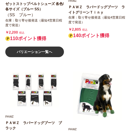
PAWZ
ゼットストップベルトシューズ 各色/
ＰＡＷＺ ラバードッグブーツ ラ
各サイズ（ブルー SS）
イトグリーンＴｉｎｙ
（SS ブルー）
在庫：取り寄せ後発送（最短4営業日程
在庫：取り寄せ後発送（最短4営業日程
度で発送）
度で発送）
￥2,805
税込
￥2,200
税込
140ポイント獲得
110ポイント獲得
バリエーション一覧へ
PAWZ
ＰＡＷＺ ラバードッグブーツ ブ
ラック
PAWZ