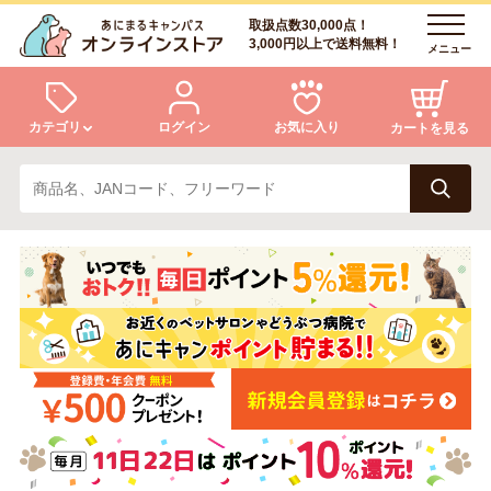
取扱点数30,000点！
3,000円以上で送料無料！
メニュー
カテゴリ
ログイン
お気に入り
カートを見る
犬
猫
ログイン
会員登録
小動物・鳥
アクア・爬虫類・昆虫
あにまるキャンパスについて
アフターサービス
ドッグフード
キャットフード
商品リクエスト
美容・ケア用品
服・おさんぽ用品