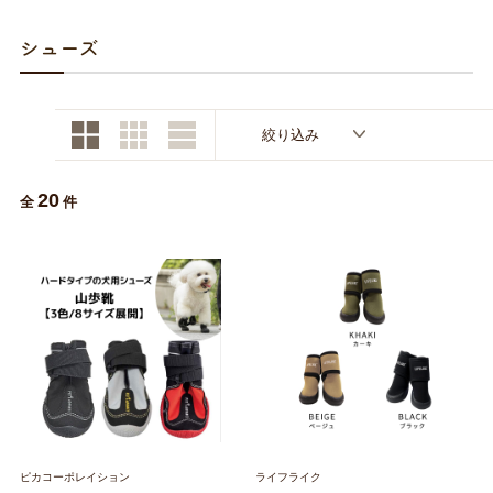
お買い物ガイド
シューズ
日用品（デイリー）
リビング雑貨
お問い合わせ
トリマーグッズ
シニアサポート
絞り込み
20
全
件
ピカコーポレイション
ライフライク