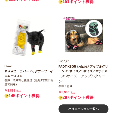
151ポイント獲得
いぬたび
PAWZ
PADT‐XSGR いぬたび アップルグリ
ーン XSサイズ／Sサイズ／Mサイズ
ＰＡＷＺ ラバードッグブーツ イ
（XSサイズ アップルグリー
エローＸＸＳ
在庫：取り寄せ後発送（最短4営業日程
ン）
度で発送）
在庫：あり
￥2,893
税込
￥5,940
税込
145ポイント獲得
297ポイント獲得
バリエーション一覧へ