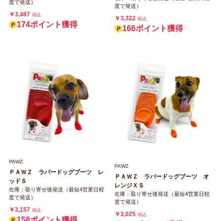
度で発送）
度で発送）
￥3,487
税込
￥3,322
税込
174ポイント獲得
166ポイント獲得
PAWZ
PAWZ
ＰＡＷＺ ラバードッグブーツ レ
ＰＡＷＺ ラバードッグブーツ オ
ッドＳ
レンジＸＳ
在庫：取り寄せ後発送（最短4営業日程
在庫：取り寄せ後発送（最短4営業日程
度で発送）
度で発送）
￥3,157
税込
￥3,025
税込
158ポイント獲得