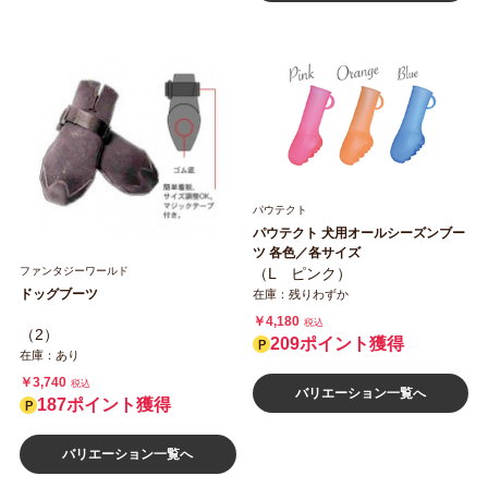
パウテクト
パウテクト 犬用オールシーズンブー
ツ 各色／各サイズ
ファンタジーワールド
（L ピンク）
ドッグブーツ
在庫：残りわずか
￥4,180
税込
（2）
209ポイント獲得
在庫：あり
￥3,740
税込
バリエーション一覧へ
187ポイント獲得
バリエーション一覧へ