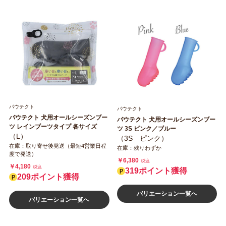
パウテクト
パウテクト
パウテクト 犬用オールシーズンブー
パウテクト 犬用オールシーズンブー
ツ レインブーツタイプ 各サイズ
ツ 3S ピンク／ブルー
（L）
（3S ピンク）
在庫：取り寄せ後発送（最短4営業日程
在庫：残りわずか
度で発送）
￥6,380
税込
￥4,180
税込
319ポイント獲得
209ポイント獲得
バリエーション一覧へ
バリエーション一覧へ