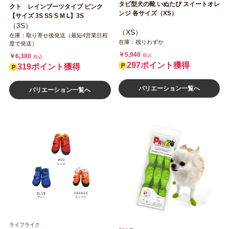
タビ型犬の靴 いぬたび スイートオレ
クト レインブーツタイプ ピンク
ンジ 各サイズ（XS）
【サイズ 3S SS S M L】3S
（3S）
（XS）
在庫：取り寄せ後発送（最短4営業日程
在庫：残りわずか
度で発送）
￥5,940
￥6,380
税込
税込
297ポイント獲得
319ポイント獲得
バリエーション一覧へ
バリエーション一覧へ
ライフライク