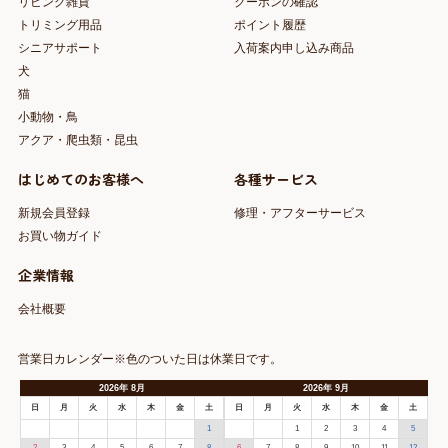
リビング雑貨
クーポンの確認
トリミング用品
ポイント履歴
シニアサポート
入荷案内申し込み商品
犬
猫
小動物・鳥
アクア・爬虫類・昆虫
はじめてのお客様へ
各種サービス
新規会員登録
修理・アフターサービス
お買い物ガイド
企業情報
会社概要
営業日カレンダー※色のついた日は休業日です。
2026
年
8月
2026
年
9月
日
月
火
水
木
金
土
日
月
火
水
木
金
土
1
1
2
3
4
5
2
3
4
5
6
7
8
6
7
8
9
10
11
12