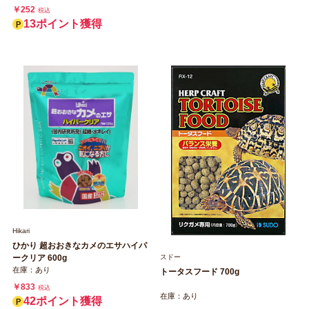
￥252
税込
13ポイント獲得
Hikari
ひかり 超おおきなカメのエサハイパ
スドー
ークリア 600g
在庫：あり
トータスフード 700g
￥833
税込
在庫：あり
42ポイント獲得