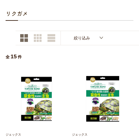
お買い物ガイド
リクガメ
日用品（デイリー）
リビング雑貨
お問い合わせ
トリマーグッズ
シニアサポート
絞り込み
15
全
件
ジェックス
ジェックス