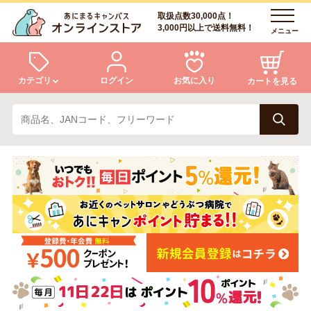
取扱点数30,000点！
3,000円以上で送料無料！
メニュー
カテゴリ
ログイン
お気に入り
カートを見る
犬
猫
ログイン
会員登録
小動物・鳥
アクア・爬虫類・昆虫
あにまるキャンパスについて
アフターサービス
ドッグフード
キャットフード
商品リクエスト
美容・ケア用品
服・おさんぽ用品