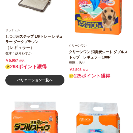
リッチェル
しつけ用ステップ L型トレー レギュ
ラー ダークブラウン
クリーンワン
（レギュラー）
クリーンワン 消臭炭シート ダブルス
在庫：残りわずか
トップ レギュラー 100P
￥5,957
税込
在庫：あり
298ポイント獲得
￥2,508
税込
125ポイント獲得
バリエーション一覧へ