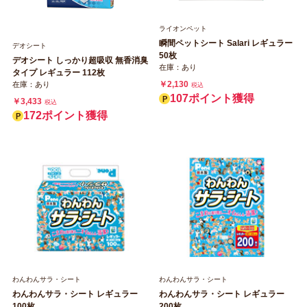
ライオンペット
瞬間ペットシート Salari レギュラー
デオシート
50枚
デオシート しっかり超吸収 無香消臭
在庫：あり
タイプ レギュラー 112枚
￥2,130
在庫：あり
税込
107ポイント獲得
￥3,433
税込
172ポイント獲得
わんわんサラ・シート
わんわんサラ・シート
わんわんサラ・シート レギュラー
わんわんサラ・シート レギュラー
100枚
200枚