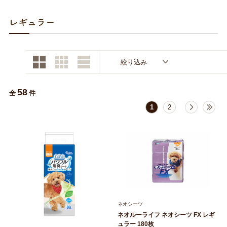
お買い物ガイド
レギュラー
日用品（デイリー）
リビング雑貨
お問い合わせ
トリマーグッズ
シニアサポート
絞り込み
58
全
件
1
2
ネオシーツ
ネオルーライフ ネオシーツ FX レギ
ュラー 180枚