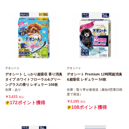
デオシート
デオシート
デオシート しっかり超吸収 香り消臭
デオシート Premium 12時間超消臭
タイプ ホワイトフローラル&グリー
&超吸収 レギュラー 54枚
ングラスの香り レギュラー 108枚
在庫：あり
在庫：取り寄せ後発送（最短4営業日程
度で発送）
￥3,433
税込
￥2,165
172ポイント獲得
税込
108ポイント獲得