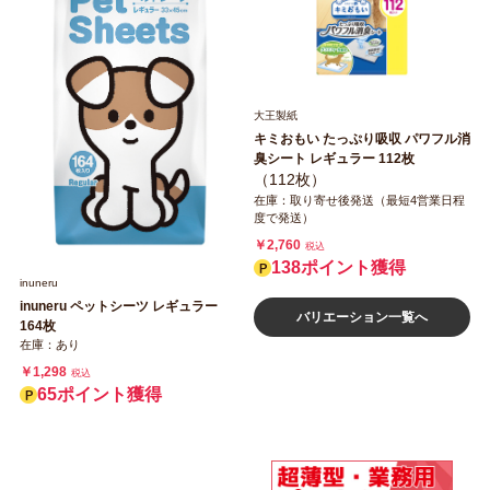
大王製紙
キミおもい たっぷり吸収 パワフル消
臭シート レギュラー 112枚
（112枚）
在庫：取り寄せ後発送（最短4営業日程
度で発送）
￥2,760
税込
138ポイント獲得
inuneru
inuneru ペットシーツ レギュラー
バリエーション一覧へ
164枚
在庫：あり
￥1,298
税込
65ポイント獲得