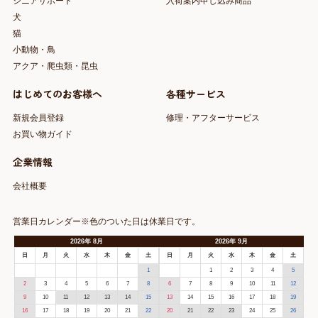
シニアサポート
入荷案内申し込み商品
犬
猫
小動物・鳥
アクア・爬虫類・昆虫
はじめてのお客様へ
各種サービス
新規会員登録
修理・アフターサービス
お買い物ガイド
企業情報
会社概要
営業日カレンダー※色のついた日は休業日です。
2026
年
8月
2026
年
9月
日
月
火
水
木
金
土
日
月
火
水
木
金
土
1
1
2
3
4
5
2
3
4
5
6
7
8
6
7
8
9
10
11
12
9
10
11
12
13
14
15
13
14
15
16
17
18
19
16
17
18
19
20
21
22
20
21
22
23
24
25
26