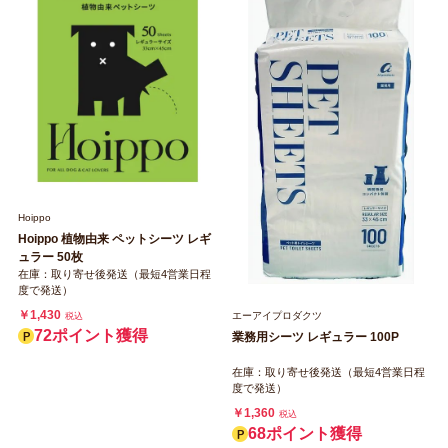
Hoippo
Hoippo 植物由来 ペットシーツ レギ
ュラー 50枚
在庫：取り寄せ後発送（最短4営業日程
度で発送）
￥1,430
エーアイプロダクツ
税込
72ポイント獲得
業務用シーツ レギュラー 100P
在庫：取り寄せ後発送（最短4営業日程
度で発送）
￥1,360
税込
68ポイント獲得