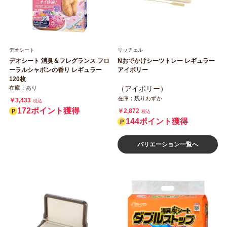
デオシート
リッチェル
デオシート 消臭＆フレグランス フロ
Nおでかけシーツトレー レギュラー
ーラルシャボンの香り レギュラー
アイボリー
120枚
在庫：あり
（アイボリー）
在庫：残りわずか
￥3,433
税込
172ポイント獲得
￥2,872
税込
144ポイント獲得
バリエーション一覧へ