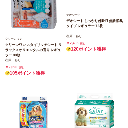
デオシート
デオシート しっかり超吸収 無香消臭
タイプ レギュラー 72枚
在庫：あり
クリーンワン
￥2,406
税込
クリーンワン スタイリッチシート リ
120ポイント獲得
ラックスオリエンタルの香り レギュ
ラー 88枚
在庫：あり
￥2,090
税込
105ポイント獲得