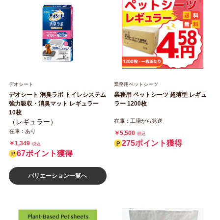
デオシート
業務用ペットシーツ
デオシート 消臭ラボ トイレシステム
業務用 ペットシーツ 超薄型 レギュ
強力吸収・消臭マット レギュラー
ラー 1200枚
10枚
（レギュラー）
在庫：工場から発送
在庫：あり
￥5,500
税込
275ポイント獲得
￥1,349
税込
67ポイント獲得
バリエーション一覧へ