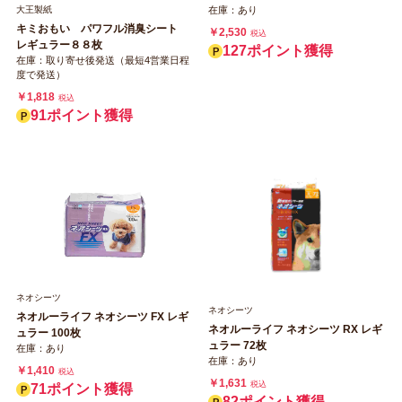
大王製紙
在庫：あり
キミおもい パワフル消臭シート
￥2,530
税込
レギュラー８８枚
127ポイント獲得
在庫：取り寄せ後発送（最短4営業日程
度で発送）
￥1,818
税込
91ポイント獲得
ネオシーツ
ネオシーツ
ネオルーライフ ネオシーツ FX レギ
ネオルーライフ ネオシーツ RX レギ
ュラー 100枚
ュラー 72枚
在庫：あり
在庫：あり
￥1,410
税込
￥1,631
税込
71ポイント獲得
82ポイント獲得