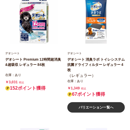
デオシート
デオシート
デオシート Premium 12時間超消臭
デオシート 消臭ラボ トイレシステム
&超吸収 レギュラー 84枚
抗菌ドライフィルター レギュラー 4
枚
在庫：あり
（レギュラー）
在庫：あり
￥3,031
税込
152ポイント獲得
￥1,349
税込
67ポイント獲得
バリエーション一覧へ