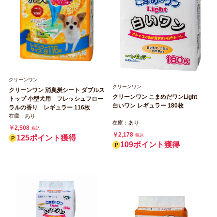
クリーンワン
クリーンワン
クリーンワン 消臭炭シート ダブルス
クリーンワン こまめだワンLight
トップ 小型犬用 フレッシュフロー
白いワン レギュラー 180枚
ラルの香り レギュラー 116枚
在庫：あり
在庫：あり
￥2,508
税込
￥2,178
税込
125ポイント獲得
109ポイント獲得