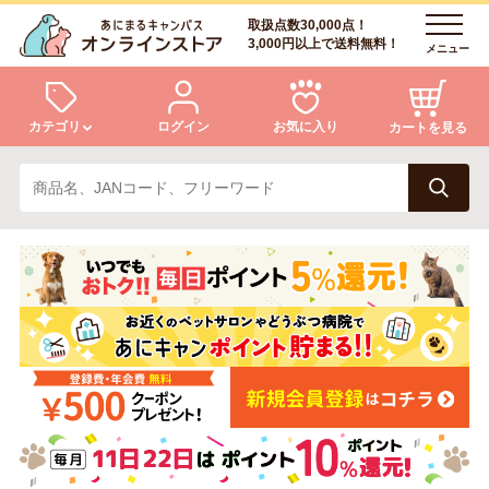
取扱点数30,000点！
3,000円以上で送料無料！
メニュー
カテゴリ
ログイン
お気に入り
カートを見る
犬
猫
ログイン
会員登録
小動物・鳥
アクア・爬虫類・昆虫
あにまるキャンパスについて
アフターサービス
ドッグフード
キャットフード
商品リクエスト
美容・ケア用品
服・おさんぽ用品