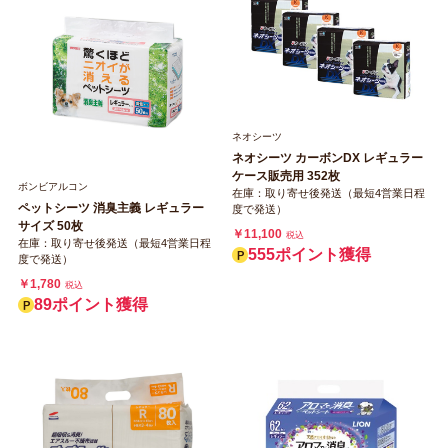
ネオシーツ
ネオシーツ カーボンDX レギュラー
ケース販売用 352枚
ボンビアルコン
在庫：取り寄せ後発送（最短4営業日程
ペットシーツ 消臭主義 レギュラー
度で発送）
サイズ 50枚
￥11,100
税込
在庫：取り寄せ後発送（最短4営業日程
555ポイント獲得
度で発送）
￥1,780
税込
89ポイント獲得