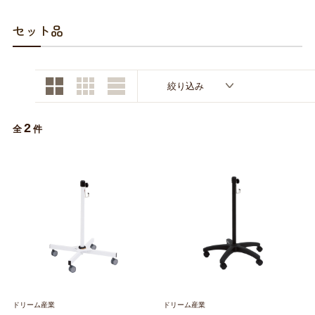
お買い物ガイド
セット品
日用品（デイリー）
リビング雑貨
お問い合わせ
トリマーグッズ
シニアサポート
絞り込み
2
全
件
ドリーム産業
ドリーム産業