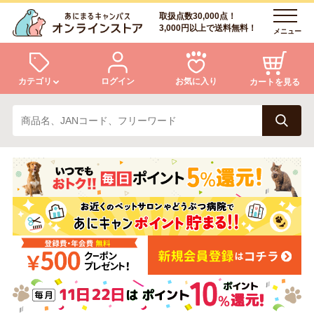
取扱点数30,000点！
3,000円以上で送料無料！
メニュー
カテゴリ
ログイン
お気に入り
カートを見る
犬
猫
ログイン
会員登録
小動物・鳥
アクア・爬虫類・昆虫
あにまるキャンパスについて
アフターサービス
ドッグフード
キャットフード
商品リクエスト
美容・ケア用品
服・おさんぽ用品