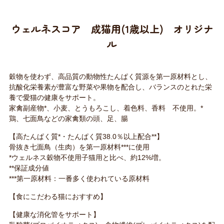
ウェルネスコア 成猫用(1歳以上) オリジナ
ル
穀物を使わず、高品質の動物性たんぱく質源を第一原材料とし、
抗酸化栄養素が豊富な野菜や果物を配合し、バランスのとれた栄
養で愛猫の健康をサポート。
家禽副産物*、小麦、とうもろこし、着色料、香料 不使用。*
鶏、七面鳥などの家禽類の頭、足、腸
【高たんぱく質*・たんぱく質38.0％以上配合**】
骨抜き七面鳥（生肉）を第一原材料***に使用
*ウェルネス穀物不使用子猫用と比べ、約12%増。
**保証成分値
***第一原材料：一番多く使われている原材料
【食にこだわる猫におすすめ】
【健康な消化管をサポート】