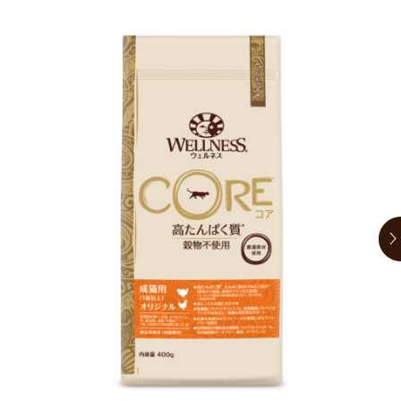
お買い物ガイド
日用品（デイリー）
リビング雑貨
お問い合わせ
トリマーグッズ
シニアサポート