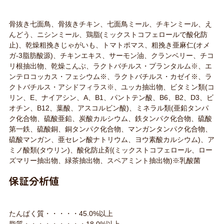
骨抜き七面鳥、骨抜きチキン、七面鳥ミール、チキンミール、え
んどう、ニシンミール、鶏脂(ミックストコフェロールで酸化防
止)、乾燥粗挽きじゃがいも、トマトポマス、粗挽き亜麻仁(オメ
ガ-3脂肪酸源)、チキンエキス、サーモン油、クランベリー、チコ
リ根抽出物、乾燥こんぶ、ラクトバチルス・プランタルム※、エ
ンテロコッカス・フェシウム※、ラクトバチルス・カゼイ※、ラ
クトバチルス・アシドフィラス※、ユッカ抽出物、ビタミン類(コ
リン、E、ナイアシン、A、B1、パントテン酸、B6、B2、D3、ビ
オチン、B12、葉酸、アスコルビン酸)、ミネラル類(亜鉛タンパ
ク化合物、硫酸亜鉛、炭酸カルシウム、鉄タンパク化合物、硫酸
第一鉄、硫酸銅、銅タンパク化合物、マンガンタンパク化合物、
硫酸マンガン、亜セレン酸ナトリウム、ヨウ素酸カルシウム)、ア
ミノ酸類(タウリン)、酸化防止剤(ミックストコフェロール、ロー
ズマリー抽出物、緑茶抽出物、スペアミント抽出物)※乳酸菌
保証分析値
たんぱく質・・・・・45.0%以上