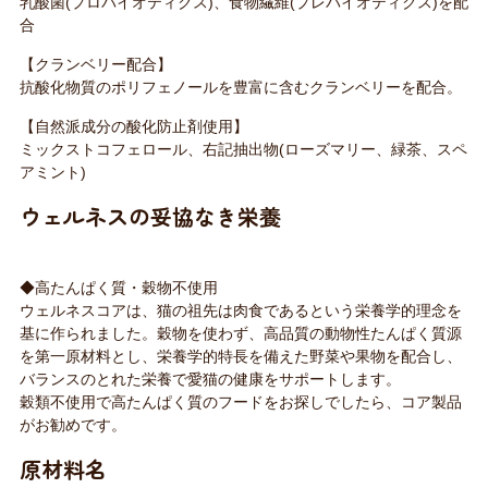
乳酸菌(プロバイオティクス)、食物繊維(プレバイオティクス)を配
合
【クランベリー配合】
抗酸化物質のポリフェノールを豊富に含むクランベリーを配合。
【自然派成分の酸化防止剤使用】
ミックストコフェロール、右記抽出物(ローズマリー、緑茶、スペ
アミント)
ウェルネスの妥協なき栄養
◆高たんぱく質・穀物不使用
ウェルネスコアは、猫の祖先は肉食であるという栄養学的理念を
基に作られました。穀物を使わず、高品質の動物性たんぱく質源
を第一原材料とし、栄養学的特長を備えた野菜や果物を配合し、
バランスのとれた栄養で愛猫の健康をサポートします。
穀類不使用で高たんぱく質のフードをお探しでしたら、コア製品
がお勧めです。
原材料名