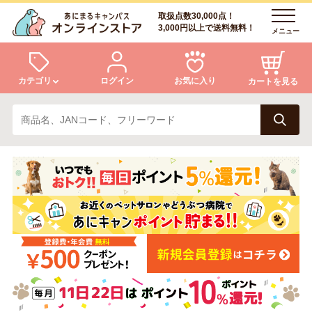
取扱点数30,000点！
3,000円以上で送料無料！
メニュー
カテゴリ
ログイン
お気に入り
カートを見る
犬
猫
ログイン
会員登録
小動物・鳥
アクア・爬虫類・昆虫
あにまるキャンパスについて
アフターサービス
ドッグフード
キャットフード
商品リクエスト
美容・ケア用品
服・おさんぽ用品