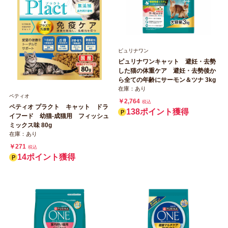
ピュリナワン
ピュリナワンキャット 避妊・去勢
した猫の体重ケア 避妊・去勢後か
ら全ての年齢にサーモン＆ツナ 3kg
在庫：あり
ペティオ
￥2,764
税込
ペティオ プラクト キャット ドラ
138ポイント獲得
イフード 幼猫‐成猫用 フィッシュ
ミックス味 80g
在庫：あり
￥271
税込
14ポイント獲得