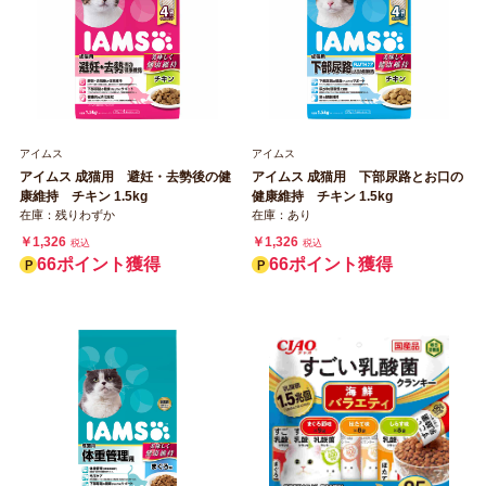
アイムス
アイムス
アイムス 成猫用 避妊・去勢後の健
アイムス 成猫用 下部尿路とお口の
康維持 チキン 1.5kg
健康維持 チキン 1.5kg
在庫：残りわずか
在庫：あり
￥1,326
￥1,326
税込
税込
66ポイント獲得
66ポイント獲得