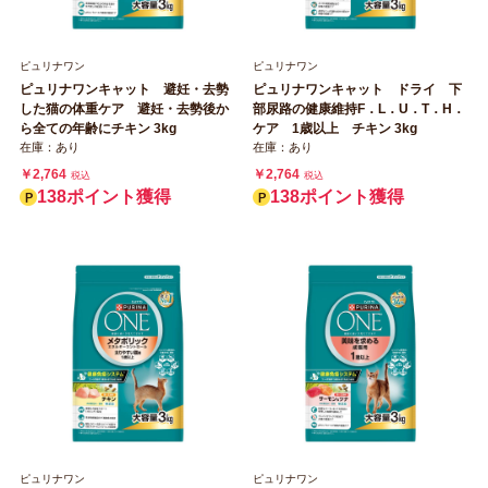
ピュリナワン
ピュリナワン
ピュリナワンキャット 避妊・去勢
ピュリナワンキャット ドライ 下
した猫の体重ケア 避妊・去勢後か
部尿路の健康維持F．L．U．T．H．
ら全ての年齢にチキン 3kg
ケア 1歳以上 チキン 3kg
在庫：あり
在庫：あり
￥2,764
￥2,764
税込
税込
138ポイント獲得
138ポイント獲得
ピュリナワン
ピュリナワン