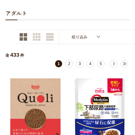
お買い物ガイド
アダルト
日用品（デイリー）
リビング雑貨
お問い合わせ
トリマーグッズ
シニアサポート
絞り込み
433
全
件
1
2
3
4
5