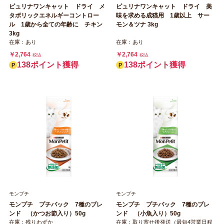
ピュリナワンキャット ドライ メ
ピュリナワンキャット ドライ 美
タボリックエネルギーコントロー
味を求める成猫用 1歳以上 サー
ル 1歳から全ての年齢に チキン
モン＆ツナ 3kg
3kg
在庫：あり
在庫：あり
￥2,764
￥2,764
税込
税込
138ポイント獲得
138ポイント獲得
モンプチ
モンプチ
モンプチ プチパック 7種のブレ
モンプチ プチパック 7種のブレ
ンド （かつお節入り）50g
ンド （小魚入り）50g
在庫：残りわずか
在庫：取り寄せ後発送（最短4営業日程