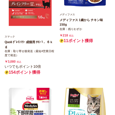
メディファス
メディファス 1歳から チキン味
150g
在庫：残りわずか
￥218
税込
スマック
11ポイント獲得
Quoli ｸﾞﾚｲﾝﾌﾘｰ 成猫用 ﾁｷﾝ１．６ｋ
ｇ
在庫：取り寄せ後発送（最短4営業日程
度で発送）
￥3,080
税込
いつでもポイント10倍
154ポイント獲得