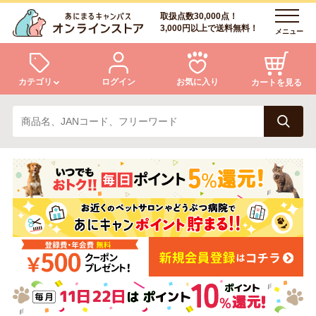
取扱点数30,000点！
3,000円以上で送料無料！
メニュー
カテゴリ
ログイン
お気に入り
カートを見る
犬
猫
ログイン
会員登録
小動物・鳥
アクア・爬虫類・昆虫
あにまるキャンパスについて
アフターサービス
ドッグフード
キャットフード
商品リクエスト
美容・ケア用品
服・おさんぽ用品