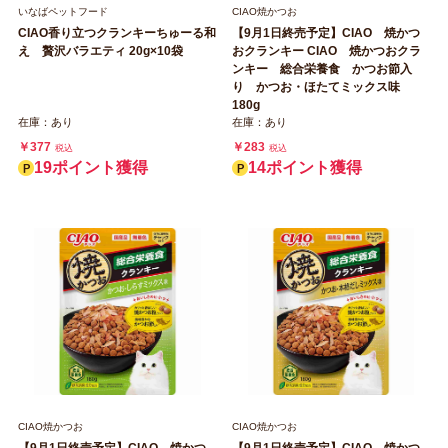
いなばペットフード
CIAO焼かつお
CIAO香り立つクランキーちゅーる和
【9月1日終売予定】CIAO 焼かつ
え 贅沢バラエティ 20g×10袋
おクランキー CIAO 焼かつおクラ
ンキー 総合栄養食 かつお節入
り かつお・ほたてミックス味
180g
在庫：あり
在庫：あり
￥377
￥283
税込
税込
19ポイント獲得
14ポイント獲得
CIAO焼かつお
CIAO焼かつお
【9月1日終売予定】CIAO 焼かつ
【9月1日終売予定】CIAO 焼かつ