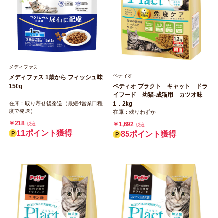
メディファス
ペティオ
メディファス 1歳から フィッシュ味
150g
ペティオ プラクト キャット ドラ
イフード 幼猫‐成猫用 カツオ味
在庫：取り寄せ後発送（最短4営業日程
1．2kg
度で発送）
在庫：残りわずか
￥218
￥1,692
税込
税込
11ポイント獲得
85ポイント獲得