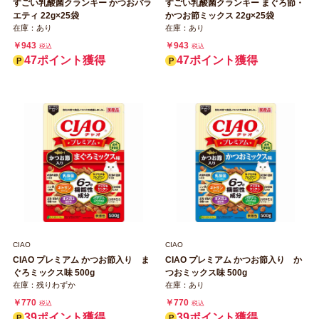
すごい乳酸菌クランキー かつおバラ
すごい乳酸菌クランキー まぐろ節・
エティ 22g×25袋
かつお節ミックス 22g×25袋
在庫：あり
在庫：あり
￥943
￥943
税込
税込
47ポイント獲得
47ポイント獲得
CIAO
CIAO
CIAO プレミアム かつお節入り ま
CIAO プレミアム かつお節入り か
ぐろミックス味 500g
つおミックス味 500g
在庫：残りわずか
在庫：あり
￥770
￥770
税込
税込
39ポイント獲得
39ポイント獲得