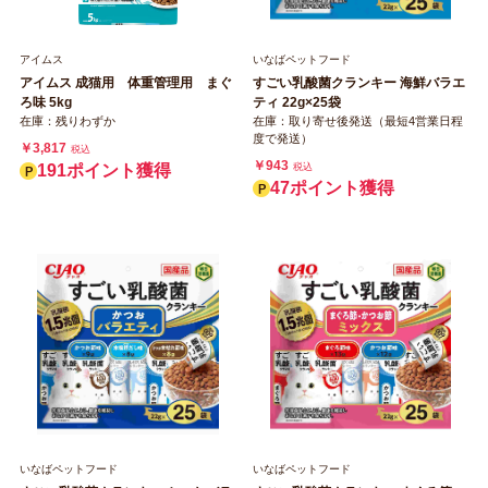
アイムス
いなばペットフード
アイムス 成猫用 体重管理用 まぐ
すごい乳酸菌クランキー 海鮮バラエ
ろ味 5kg
ティ 22g×25袋
在庫：残りわずか
在庫：取り寄せ後発送（最短4営業日程
度で発送）
￥3,817
税込
￥943
191ポイント獲得
税込
47ポイント獲得
いなばペットフード
いなばペットフード