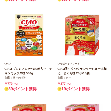
CIAO
いなばペットフード
CIAO プレミアム かつお節入り チ
CIAO香り立つクランキーちゅーる和
キンミックス味 500g
え まぐろ味 20g×10袋
在庫：残りわずか
在庫：あり
￥770
￥377
税込
税込
39ポイント獲得
19ポイント獲得