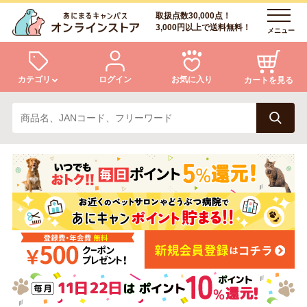
取扱点数30,000点！
3,000円以上で送料無料！
メニュー
カテゴリ
ログイン
お気に入り
カートを見る
犬
猫
ログイン
会員登録
小動物・鳥
アクア・爬虫類・昆虫
あにまるキャンパスについて
アフターサービス
ドッグフード
キャットフード
商品リクエスト
美容・ケア用品
服・おさんぽ用品