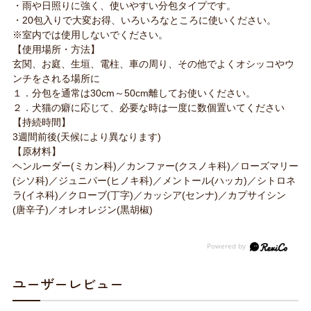
・雨や日照りに強く、使いやすい分包タイプです。
・20包入りで大変お得、いろいろなところに使いください。
※室内では使用しないでください。
【使用場所・方法】
玄関、お庭、生垣、電柱、車の周り、その他でよくオシッコやウ
ンチをされる場所に
１．分包を通常は30cm～50cm離してお使いください。
２．犬猫の癖に応じて、必要な時は一度に数個置いてください
【持続時間】
3週間前後(天候により異なります)
【原材料】
ヘンルーダー(ミカン科)／カンファー(クスノキ科)／ローズマリー
(シソ科)／ジュニパー(ヒノキ科)／メントール(ハッカ)／シトロネ
ラ(イネ科)／クローブ(丁字)／カッシア(センナ)／カプサイシン
(唐辛子)／オレオレジン(黒胡椒)
ユーザーレビュー