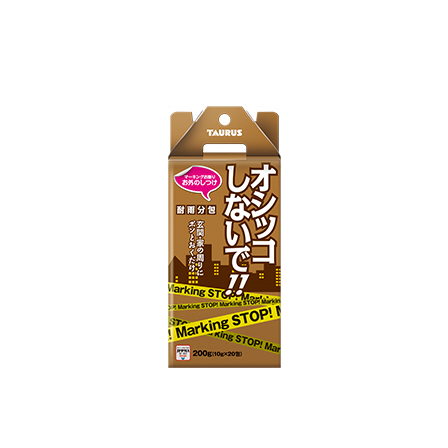
お買い物ガイド
日用品（デイリー）
リビング雑貨
お問い合わせ
トリマーグッズ
シニアサポート