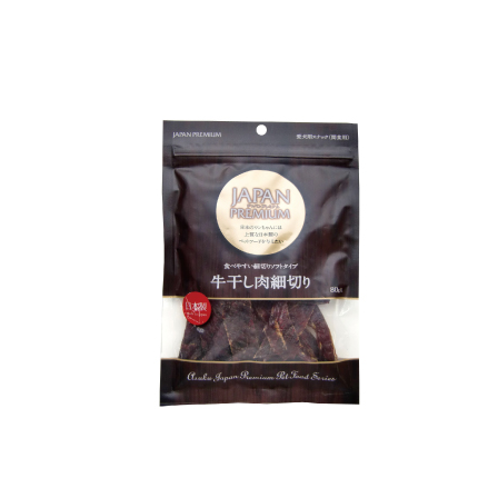
お買い物ガイド
日用品（デイリー）
リビング雑貨
お問い合わせ
トリマーグッズ
シニアサポート