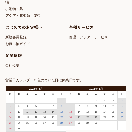
猫
小動物・鳥
アクア・爬虫類・昆虫
はじめてのお客様へ
各種サービス
新規会員登録
修理・アフターサービス
お買い物ガイド
企業情報
会社概要
営業日カレンダー※色のついた日は休業日です。
2026
年
8月
2026
年
9月
日
月
火
水
木
金
土
日
月
火
水
木
金
土
1
1
2
3
4
5
2
3
4
5
6
7
8
6
7
8
9
10
11
12
9
10
11
12
13
14
15
13
14
15
16
17
18
19
16
17
18
19
20
21
22
20
21
22
23
24
25
26
23
24
25
26
27
28
29
27
28
29
30
30
31