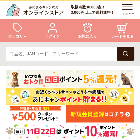
取扱点数30,000点！
3,000円以上で送料無料！
メニュー
カテゴリ
ログイン
お気に入り
カートを見る
犬
猫
ログイン
会員登録
小動物・鳥
アクア・爬虫類・昆虫
あにまるキャンパスについて
アフターサービス
ドッグフード
キャットフード
商品リクエスト
美容・ケア用品
服・おさんぽ用品