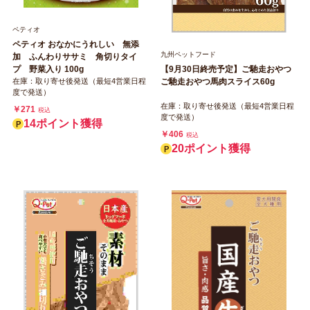
ペティオ
ペティオ おなかにうれしい 無添
九州ペットフード
加 ふんわりササミ 角切りタイ
プ 野菜入り 100g
【9月30日終売予定】ご馳走おやつ
在庫：取り寄せ後発送（最短4営業日程
ご馳走おやつ馬肉スライス60g
度で発送）
在庫：取り寄せ後発送（最短4営業日程
￥271
税込
度で発送）
14ポイント獲得
￥406
税込
20ポイント獲得