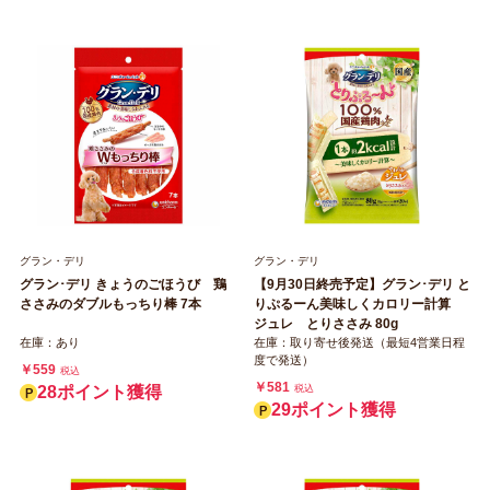
グラン・デリ
グラン・デリ
グラン･デリ きょうのごほうび 鶏
【9月30日終売予定】グラン･デリ と
ささみのダブルもっちり棒 7本
りぷるーん美味しくカロリー計算
ジュレ とりささみ 80g
在庫：あり
在庫：取り寄せ後発送（最短4営業日程
度で発送）
￥559
税込
￥581
28ポイント獲得
税込
29ポイント獲得