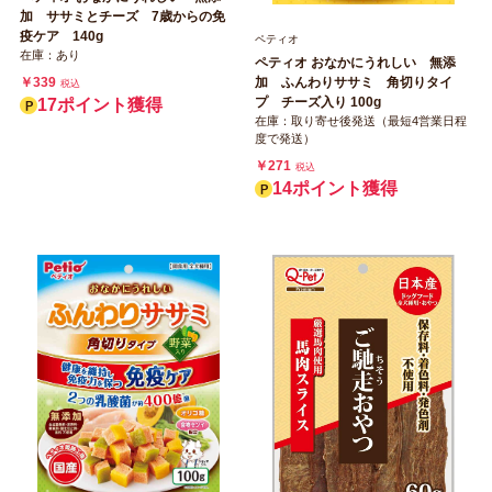
加 ササミとチーズ 7歳からの免
疫ケア 140g
ペティオ
在庫：あり
ペティオ おなかにうれしい 無添
￥339
加 ふんわりササミ 角切りタイ
税込
プ チーズ入り 100g
17ポイント獲得
在庫：取り寄せ後発送（最短4営業日程
度で発送）
￥271
税込
14ポイント獲得