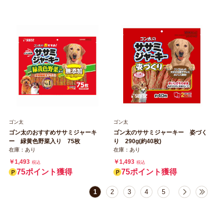
ゴン太
ゴン太
ゴン太のおすすめササミジャーキ
ゴン太のササミジャーキー 姿づく
ー 緑黄色野菜入り 75枚
り 290g(約40枚)
在庫：あり
在庫：あり
￥1,493
￥1,493
税込
税込
75ポイント獲得
75ポイント獲得
1
2
3
4
5