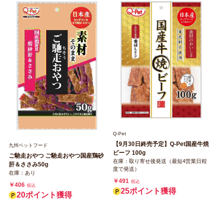
Q-Pet
【9月30日終売予定】Q‐Pet国産牛焼
九州ペットフード
ビーフ 100g
ご馳走おやつ ご馳走おやつ国産鶏砂
在庫：取り寄せ後発送（最短4営業日程
肝＆ささみ50g
度で発送）
在庫：あり
￥491
税込
￥406
税込
25ポイント獲得
20ポイント獲得