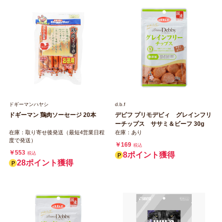
ドギーマンハヤシ
d.b.f
ドギーマン 鶏肉ソーセージ 20本
デビフ プリモデビィ グレインフリ
ーチップス ササミ＆ビーフ 30g
在庫：取り寄せ後発送（最短4営業日程
在庫：あり
度で発送）
￥169
税込
￥553
税込
8ポイント獲得
28ポイント獲得