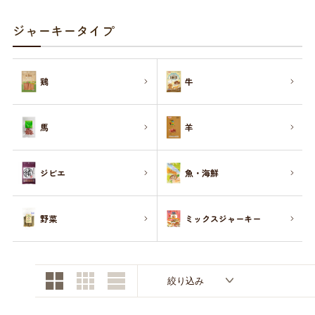
お買い物ガイド
ジャーキータイプ
日用品（デイリー）
リビング雑貨
お問い合わせ
鶏
牛
トリマーグッズ
シニアサポート
馬
羊
ジビエ
魚・海鮮
野菜
ミックスジャーキー
絞り込み