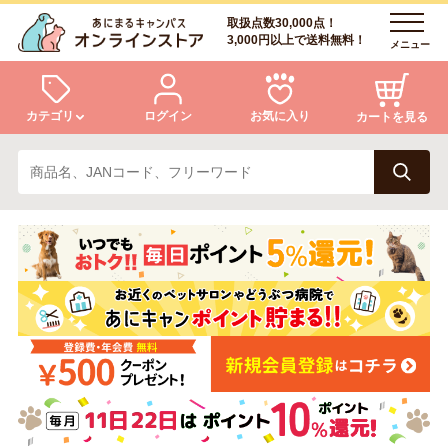
取扱点数30,000点！
3,000円以上で送料無料！
メニュー
カテゴリ
ログイン
お気に入り
カートを見る
犬
猫
ログイン
会員登録
小動物・鳥
アクア・爬虫類・昆虫
あにまるキャンパスについて
アフターサービス
ドッグフード
キャットフード
商品リクエスト
美容・ケア用品
服・おさんぽ用品