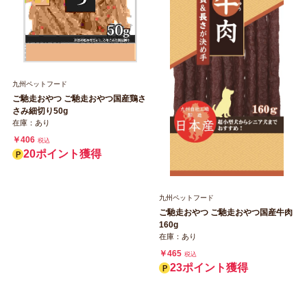
九州ペットフード
ご馳走おやつ ご馳走おやつ国産鶏さ
さみ細切り50g
在庫：あり
￥406
税込
20ポイント獲得
九州ペットフード
ご馳走おやつ ご馳走おやつ国産牛肉
160g
在庫：あり
￥465
税込
23ポイント獲得