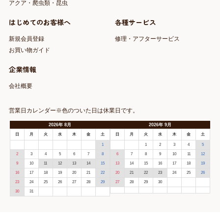
アクア・爬虫類・昆虫
はじめてのお客様へ
各種サービス
新規会員登録
修理・アフターサービス
お買い物ガイド
企業情報
会社概要
営業日カレンダー※色のついた日は休業日です。
2026
年
8月
2026
年
9月
日
月
火
水
木
金
土
日
月
火
水
木
金
土
1
1
2
3
4
5
2
3
4
5
6
7
8
6
7
8
9
10
11
12
9
10
11
12
13
14
15
13
14
15
16
17
18
19
16
17
18
19
20
21
22
20
21
22
23
24
25
26
23
24
25
26
27
28
29
27
28
29
30
30
31