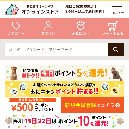
取扱点数30,000点！
3,000円以上で送料無料！
メニュー
カテゴリ
ログイン
お気に入り
カートを見る
犬
猫
ログイン
会員登録
小動物・鳥
アクア・爬虫類・昆虫
あにまるキャンパスについて
アフターサービス
ドッグフード
キャットフード
商品リクエスト
美容・ケア用品
服・おさんぽ用品