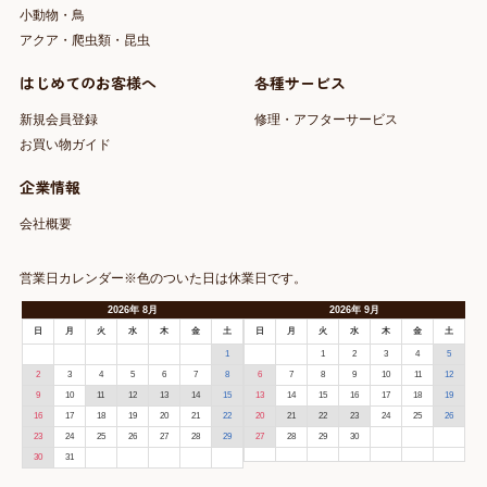
小動物・鳥
アクア・爬虫類・昆虫
はじめてのお客様へ
各種サービス
新規会員登録
修理・アフターサービス
お買い物ガイド
企業情報
会社概要
営業日カレンダー※色のついた日は休業日です。
2026
年
8月
2026
年
9月
日
月
火
水
木
金
土
日
月
火
水
木
金
土
1
1
2
3
4
5
2
3
4
5
6
7
8
6
7
8
9
10
11
12
9
10
11
12
13
14
15
13
14
15
16
17
18
19
16
17
18
19
20
21
22
20
21
22
23
24
25
26
23
24
25
26
27
28
29
27
28
29
30
30
31