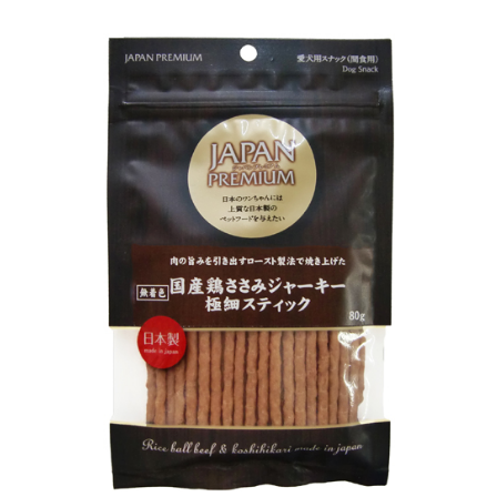
お買い物ガイド
日用品（デイリー）
リビング雑貨
お問い合わせ
トリマーグッズ
シニアサポート