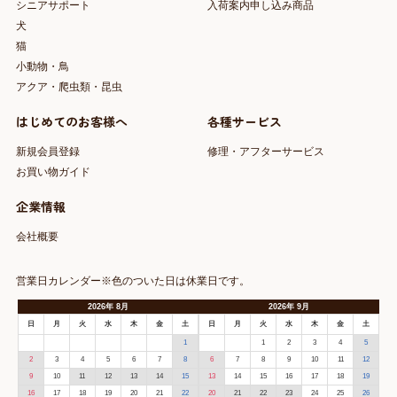
シニアサポート
入荷案内申し込み商品
犬
猫
小動物・鳥
アクア・爬虫類・昆虫
はじめてのお客様へ
各種サービス
新規会員登録
修理・アフターサービス
お買い物ガイド
企業情報
会社概要
営業日カレンダー※色のついた日は休業日です。
2026
年
8月
2026
年
9月
日
月
火
水
木
金
土
日
月
火
水
木
金
土
1
1
2
3
4
5
2
3
4
5
6
7
8
6
7
8
9
10
11
12
9
10
11
12
13
14
15
13
14
15
16
17
18
19
16
17
18
19
20
21
22
20
21
22
23
24
25
26