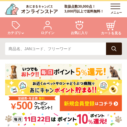
取扱点数30,000点！
3,000円以上で送料無料！
メニュー
カテゴリ
ログイン
お気に入り
カートを見る
犬
猫
ログイン
会員登録
小動物・鳥
アクア・爬虫類・昆虫
あにまるキャンパスについて
アフターサービス
ドッグフード
キャットフード
商品リクエスト
美容・ケア用品
服・おさんぽ用品