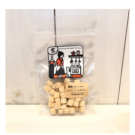
お買い物ガイド
日用品（デイリー）
リビング雑貨
お問い合わせ
トリマーグッズ
シニアサポート