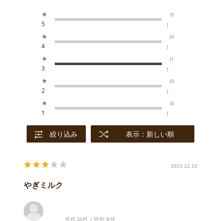
★
(0
5
)
★
(0
4
)
★
(1
3
)
★
(0
2
)
★
(0
1
)
絞り込み
表示：新しい順
2023.12.10
やぎミルク
年代:
30代
性別:
女性