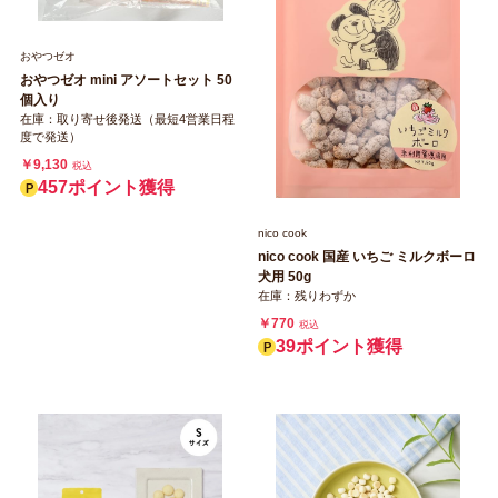
おやつゼオ
おやつゼオ mini アソートセット 50
個入り
在庫：取り寄せ後発送（最短4営業日程
度で発送）
￥9,130
税込
457ポイント獲得
nico cook
nico cook 国産 いちご ミルクボーロ
犬用 50g
在庫：残りわずか
￥770
税込
39ポイント獲得