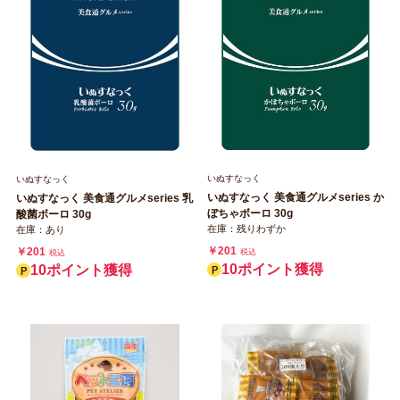
いぬすなっく
いぬすなっく
いぬすなっく 美食通グルメseries か
いぬすなっく 美食通グルメseries 乳
ぼちゃボーロ 30g
酸菌ボーロ 30g
在庫：残りわずか
在庫：あり
￥201
￥201
税込
税込
10ポイント獲得
10ポイント獲得