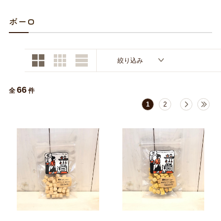
お買い物ガイド
ボーロ
日用品（デイリー）
リビング雑貨
お問い合わせ
トリマーグッズ
シニアサポート
絞り込み
66
全
件
1
2