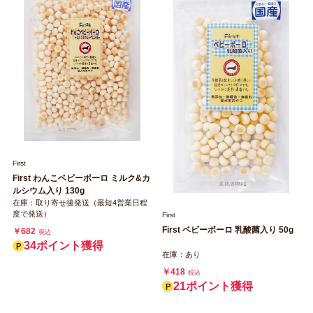
First
First わんこベビーボーロ ミルク&カ
ルシウム入り 130g
在庫：取り寄せ後発送（最短4営業日程
度で発送）
First
First ベビーボーロ 乳酸菌入り 50g
￥682
税込
34ポイント獲得
在庫：あり
￥418
税込
21ポイント獲得