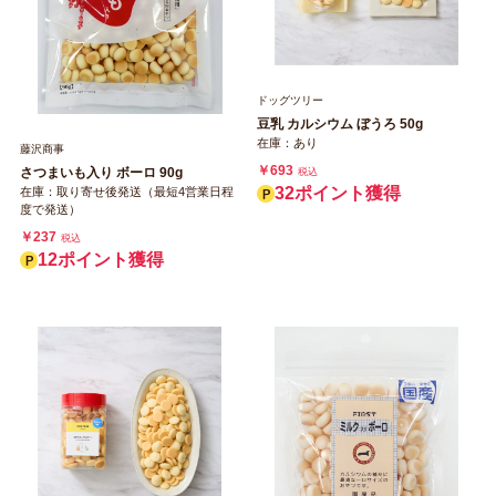
ドッグツリー
豆乳 カルシウム ぼうろ 50g
在庫：あり
藤沢商事
￥693
さつまいも入り ボーロ 90g
税込
32ポイント獲得
在庫：取り寄せ後発送（最短4営業日程
度で発送）
￥237
税込
12ポイント獲得