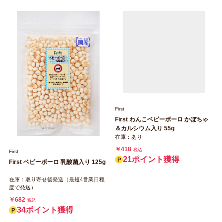
First
First ベビーボーロ 乳酸菌入り 125g
在庫：取り寄せ後発送（最短4営業日程
First
度で発送）
First わんこベビーボーロ かぼちゃ
￥682
税込
＆カルシウム入り 55g
34ポイント獲得
在庫：あり