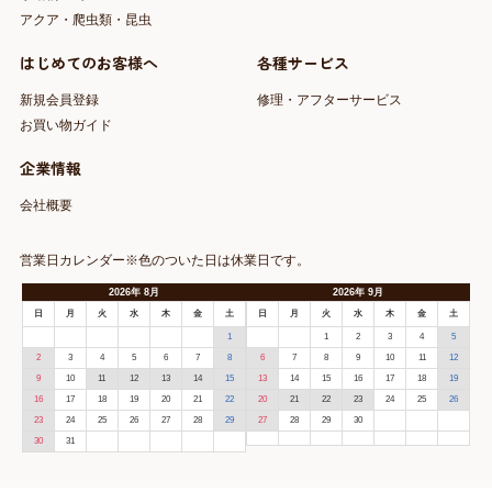
犬
猫
小動物・鳥
アクア・爬虫類・昆虫
はじめてのお客様へ
各種サービス
新規会員登録
修理・アフターサービス
お買い物ガイド
企業情報
会社概要
営業日カレンダー※色のついた日は休業日です。
2026
年
8月
2026
年
9月
日
月
火
水
木
金
土
日
月
火
水
木
金
土
1
1
2
3
4
5
2
3
4
5
6
7
8
6
7
8
9
10
11
12
9
10
11
12
13
14
15
13
14
15
16
17
18
19
16
17
18
19
20
21
22
20
21
22
23
24
25
26
23
24
25
26
27
28
29
27
28
29
30