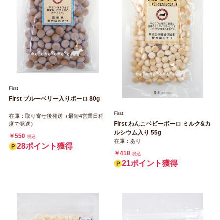
First
First ブルーベリー入りボーロ 80g
First
在庫：取り寄せ後発送（最短4営業日程
First わんこベビーボーロ ミルク&カ
度で発送）
ルシウム入り 55g
￥550
税込
在庫：あり
28ポイント獲得
￥418
税込
21ポイント獲得