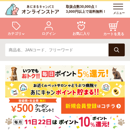
取扱点数30,000点！
3,000円以上で送料無料！
メニュー
カテゴリ
ログイン
お気に入り
カートを見る
犬
猫
ログイン
会員登録
小動物・鳥
アクア・爬虫類・昆虫
あにまるキャンパスについて
アフターサービス
ドッグフード
キャットフード
商品リクエスト
美容・ケア用品
服・おさんぽ用品