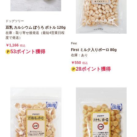
ドッグツリー
豆乳 カルシウム ぼうろ ボトル 120g
在庫：取り寄せ後発送（最短4営業日程
度で発送）
First
￥1,166
税込
First ミルク入りボーロ 80g
53ポイント獲得
在庫：あり
￥550
税込
28ポイント獲得