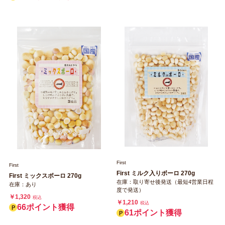
度で発送）
￥550
税込
￥550
税込
28ポイント獲得
28ポイント獲得
First
First
First ミルク入りボーロ 270g
First ミックスボーロ 270g
在庫：取り寄せ後発送（最短4営業日程
在庫：あり
度で発送）
￥1,320
税込