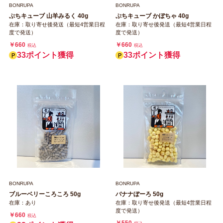
BONRUPA
BONRUPA
ぷちキューブ 山羊みるく 40g
ぷちキューブ かぼちゃ 40g
在庫：取り寄せ後発送（最短4営業日程
在庫：取り寄せ後発送（最短4営業日程
度で発送）
度で発送）
￥660
￥660
税込
税込
33ポイント獲得
33ポイント獲得
BONRUPA
BONRUPA
ブルーベリーころころ 50g
バナナぼーろ 50g
在庫：あり
在庫：取り寄せ後発送（最短4営業日程
度で発送）
￥660
税込