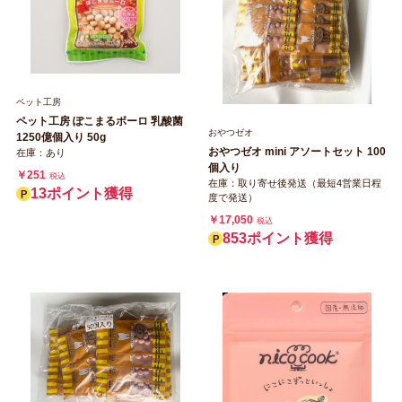
ペット工房
ペット工房 ぽこまるボーロ 乳酸菌
おやつゼオ
1250億個入り 50g
おやつゼオ mini アソートセット 100
在庫：あり
個入り
￥251
税込
在庫：取り寄せ後発送（最短4営業日程
13ポイント獲得
度で発送）
￥17,050
税込
853ポイント獲得