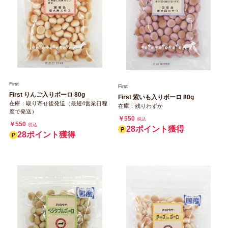
First
First
First りんご入りボーロ 80g
First 紫いも入りボーロ 80g
在庫：取り寄せ後発送（最短4営業日程
在庫：残りわずか
度で発送）
￥550
税込
￥550
税込
28ポイント獲得
28ポイント獲得