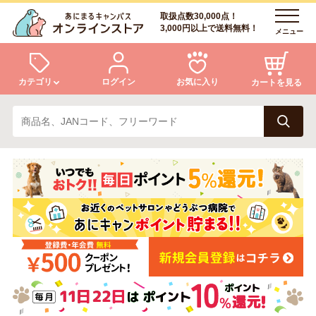
取扱点数30,000点！
3,000円以上で送料無料！
メニュー
カテゴリ
ログイン
お気に入り
カートを見る
犬
猫
ログイン
会員登録
小動物・鳥
アクア・爬虫類・昆虫
あにまるキャンパスについて
アフターサービス
ドッグフード
キャットフード
商品リクエスト
美容・ケア用品
服・おさんぽ用品