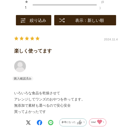
★
(0
1
)
絞り込み
表示：新しい順
2024.11.4
楽しく使ってます
いろいろな食品を乾燥させて
アレンジしてワンズのおやつを作ってます。
無添加で素材も選べるので安心安全
買ってよかったです
参考になった
1
Like!
1