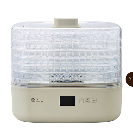
お買い物ガイド
日用品（デイリー）
リビング雑貨
お問い合わせ
トリマーグッズ
シニアサポート