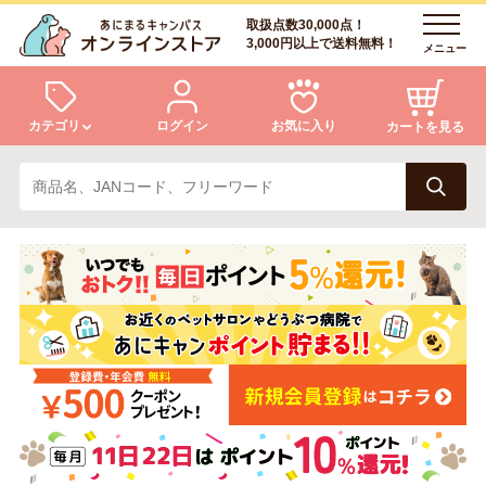
取扱点数30,000点！
3,000円以上で送料無料！
メニュー
カテゴリ
ログイン
お気に入り
カートを見る
犬
猫
ログイン
会員登録
小動物・鳥
アクア・爬虫類・昆虫
あにまるキャンパスについて
アフターサービス
ドッグフード
キャットフード
商品リクエスト
美容・ケア用品
服・おさんぽ用品