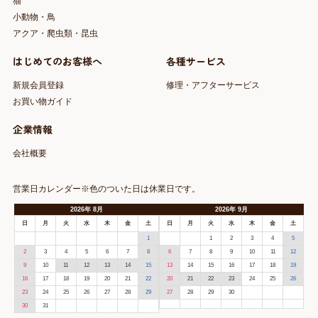
猫
小動物・鳥
アクア・爬虫類・昆虫
はじめてのお客様へ
各種サービス
新規会員登録
修理・アフターサービス
お買い物ガイド
企業情報
会社概要
営業日カレンダー※色のついた日は休業日です。
2026
年
8月
2026
年
9月
日
月
火
水
木
金
土
日
月
火
水
木
金
土
1
1
2
3
4
5
2
3
4
5
6
7
8
6
7
8
9
10
11
12
9
10
11
12
13
14
15
13
14
15
16
17
18
19
16
17
18
19
20
21
22
20
21
22
23
24
25
26
23
24
25
26
27
28
29
27
28
29
30
30
31