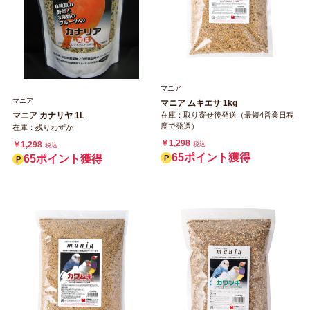
マニア
マニア
マニア ムキエサ 1kg
マニア カナリヤ 1L
在庫：取り寄せ後発送（最短4営業日程
度で発送）
在庫：残りわずか
￥1,298
￥1,298
税込
税込
65ポイント獲得
65ポイント獲得