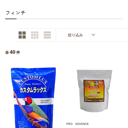
お買い物ガイド
フィンチ
日用品（デイリー）
リビング雑貨
お問い合わせ
トリマーグッズ
シニアサポート
絞り込み
40
全
件
PRO ADVANCE