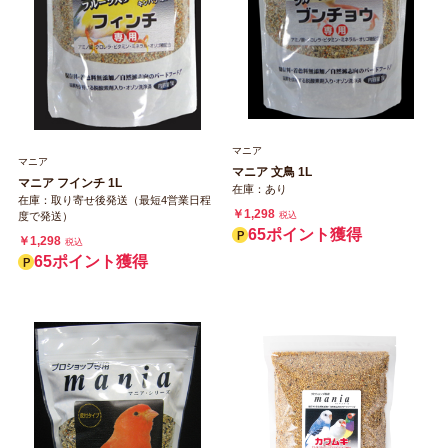
マニア
マニア
マニア 文鳥 1L
マニア フインチ 1L
在庫：あり
在庫：取り寄せ後発送（最短4営業日程
￥1,298
税込
度で発送）
65ポイント獲得
￥1,298
税込
65ポイント獲得