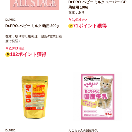
Dr.PRO. ベビー ミルク スーパー IGP
幼猫用 100g
在庫：あり
￥1,414
Dr.PRO.
税込
71ポイント獲得
Dr.PRO. ベビー ミルク 猫用 300g
在庫：取り寄せ後発送（最短4営業日程
度で発送）
￥2,043
税込
102ポイント獲得
Dr.PRO.
ねこちゃんの国産牛乳