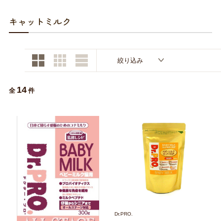
お買い物ガイド
キャットミルク
日用品（デイリー）
リビング雑貨
お問い合わせ
トリマーグッズ
シニアサポート
絞り込み
14
全
件
Dr.PRO.