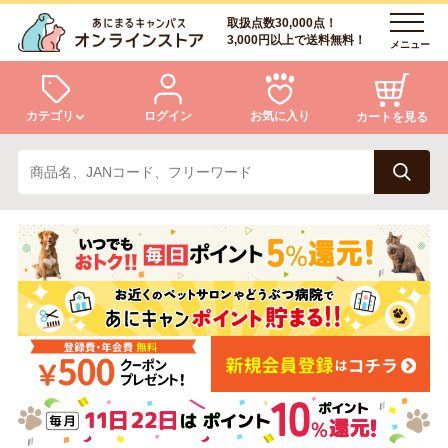
取扱点数30,000点！
3,000円以上で送料無料！
メニュー
カテゴリ
ログイン
お気に入り
カートを見る
犬
猫
ログイン
会員登録
小動物・鳥
アクア・爬虫類・昆虫
あにまるキャンパスについて
アフターサービス
ドッグフード
キャットフード
商品リクエスト
美容・ケア用品
服・おさんぽ用品