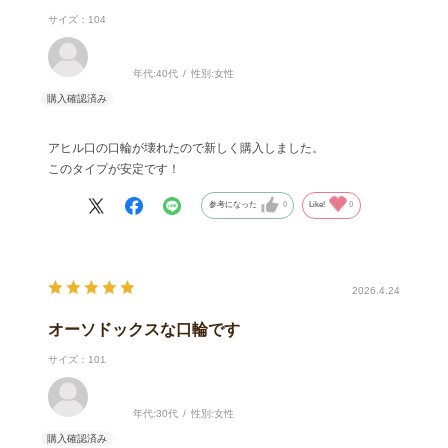
サイズ：104
年代:
40代
性別:
女性
アヒル口の口輪が壊れたので新しく購入しました。
このタイプが安定です！
参考になった
0
Like!
0
2026.4.24
オーソドックスな口輪です
サイズ：101
年代:
30代
性別:
女性