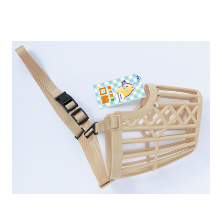
お買い物ガイド
日用品（デイリー）
リビング雑貨
お問い合わせ
トリマーグッズ
シニアサポート