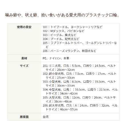
噛み癖や、吠え癖、拾い食いがある愛犬用のプラスチック口輪。