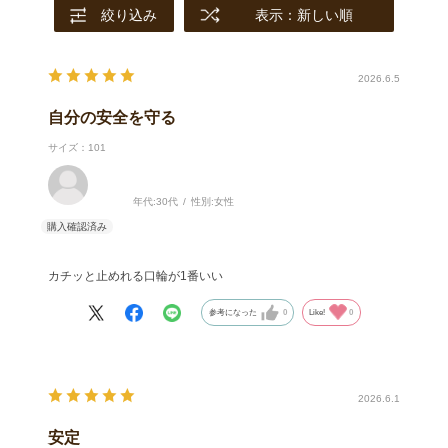
絞り込み
表示：新しい順
2026.6.5
自分の安全を守る
サイズ：101
年代:
30代
性別:
女性
カチッと止めれる口輪が1番いい
参考になった
0
Like!
0
2026.6.1
安定