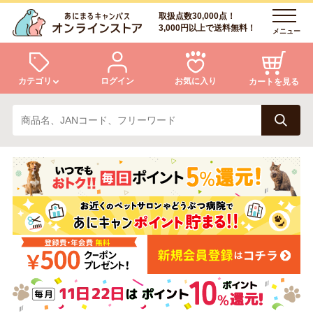
取扱点数30,000点！
3,000円以上で送料無料！
メニュー
カテゴリ
ログイン
お気に入り
カートを見る
犬
猫
ログイン
会員登録
小動物・鳥
アクア・爬虫類・昆虫
あにまるキャンパスについて
アフターサービス
ドッグフード
キャットフード
商品リクエスト
美容・ケア用品
服・おさんぽ用品