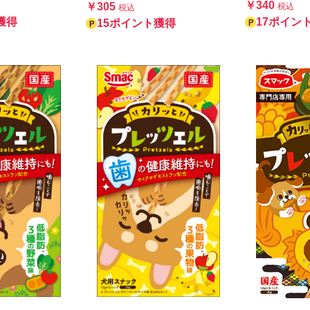
￥340
￥305
税込
税込
17ポイン
獲得
15ポイント獲得