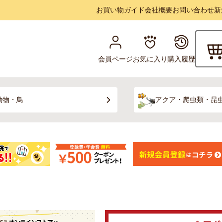
お買い物ガイド
会社概要
お問い合わせ
新
会員ページ
お気に入り
購入履歴
動物・鳥
アクア・爬虫類・昆