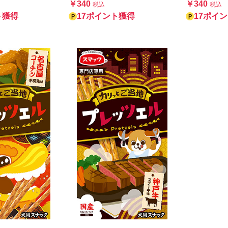
￥340
￥340
税込
税込
ト獲得
17ポイント獲得
17ポイ