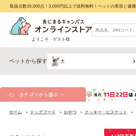
取扱点数30,000点！3,000円以上で送料無料！ペットの美容
ようこそ ゲスト様
ペットから探す
犬
カテゴリから選ぶ
ホーム
ドッグフード
おやつ
クッキー・ビスケット
犬
猫
小動物・鳥