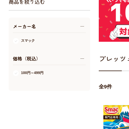
商品を絞り込む
アクア・爬虫類・昆虫
ドッグフード
メーカー名
キャットフード
美容・ケア用品
スマック
服・おさんぽ用品
日用品（デイリー）
プレッツ
価格（税込）
リビング雑貨
トリマーグッズ
100円～499円
シニアサポート
全
9
件