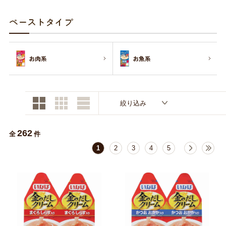
お買い物ガイド
ペーストタイプ
日用品（デイリー）
リビング雑貨
お問い合わせ
お肉系
お魚系
トリマーグッズ
シニアサポート
絞り込み
262
全
件
1
2
3
4
5