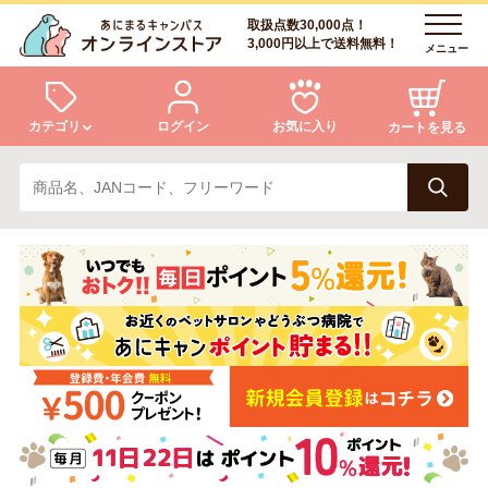
取扱点数30,000点！
3,000円以上で送料無料！
メニュー
カテゴリ
ログイン
お気に入り
カートを見る
犬
猫
ログイン
会員登録
小動物・鳥
アクア・爬虫類・昆虫
あにまるキャンパスについて
アフターサービス
ドッグフード
キャットフード
商品リクエスト
美容・ケア用品
服・おさんぽ用品