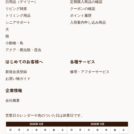
日用品（デイリー）
定期購入商品の確認
リビング雑貨
クーポンの確認
トリミング用品
ポイント履歴
シニアサポート
入荷案内申し込み商品
犬
猫
小動物・鳥
アクア・爬虫類・昆虫
はじめてのお客様へ
各種サービス
新規会員登録
修理・アフターサービス
お買い物ガイド
企業情報
会社概要
営業日カレンダー※色のついた日は休業日です。
2026
年
8月
2026
年
9月
日
月
火
水
木
金
土
日
月
火
水
木
金
土