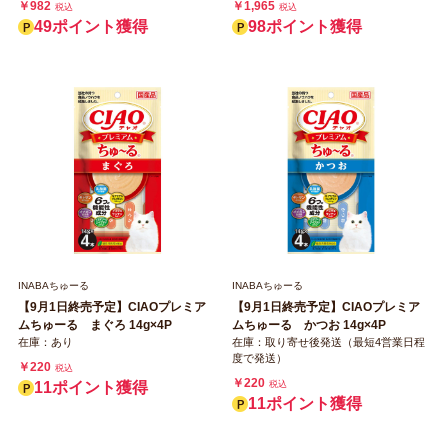
￥982
￥1,965
税込
税込
49ポイント獲得
98ポイント獲得
INABAちゅーる
INABAちゅーる
【9月1日終売予定】CIAOプレミア
【9月1日終売予定】CIAOプレミア
ムちゅーる まぐろ 14g×4P
ムちゅーる かつお 14g×4P
在庫：あり
在庫：取り寄せ後発送（最短4営業日程
度で発送）
￥220
税込
￥220
11ポイント獲得
税込
11ポイント獲得