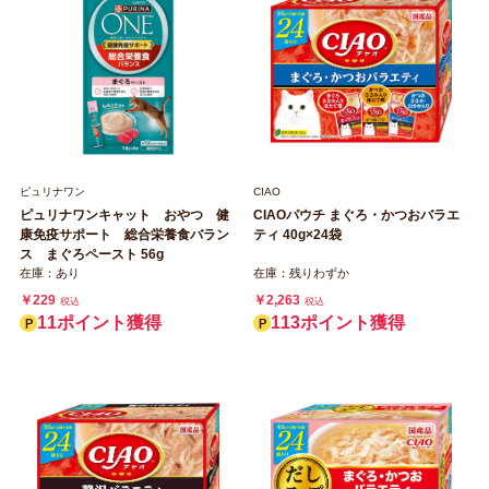
ピュリナワン
CIAO
ピュリナワンキャット おやつ 健
CIAOパウチ まぐろ・かつおバラエ
康免疫サポート 総合栄養食バラン
ティ 40g×24袋
ス まぐろペースト 56g
在庫：あり
在庫：残りわずか
￥229
￥2,263
税込
税込
11ポイント獲得
113ポイント獲得