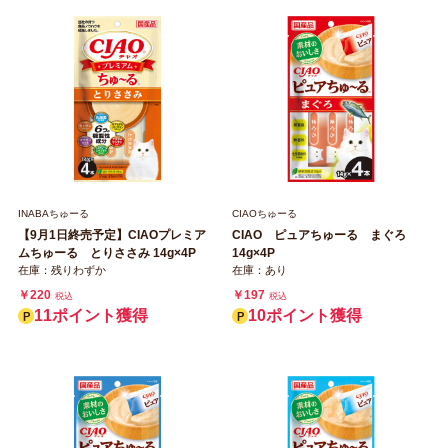
INABAちゅーる
CIAOちゅーる
【9月1日終売予定】CIAOプレミア
CIAO ピュアちゅーる まぐろ
ムちゅーる とりささみ 14g×4P
14g×4P
在庫：残りわずか
在庫：あり
￥220
￥197
税込
税込
11ポイント獲得
10ポイント獲得