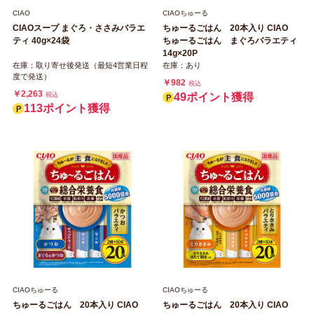
CIAO
CIAOちゅーる
CIAOスープ まぐろ・ささみバラエ
ちゅーるごはん 20本入り CIAO
ティ 40g×24袋
ちゅーるごはん まぐろバラエティ
14g×20P
在庫：取り寄せ後発送（最短4営業日程
在庫：あり
度で発送）
￥982
税込
￥2,263
税込
49ポイント獲得
113ポイント獲得
CIAOちゅーる
CIAOちゅーる
ちゅーるごはん 20本入り CIAO
ちゅーるごはん 20本入り CIAO