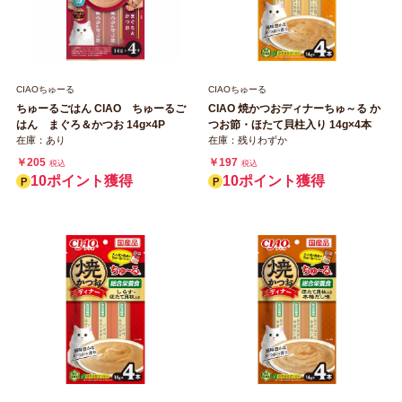
CIAOちゅーる
CIAOちゅーる
ちゅーるごはん CIAO ちゅーるご
CIAO 焼かつおディナーちゅ～る か
はん まぐろ＆かつお 14g×4P
つお節・ほたて貝柱入り 14g×4本
在庫：あり
在庫：残りわずか
￥205
￥197
税込
税込
10ポイント獲得
10ポイント獲得