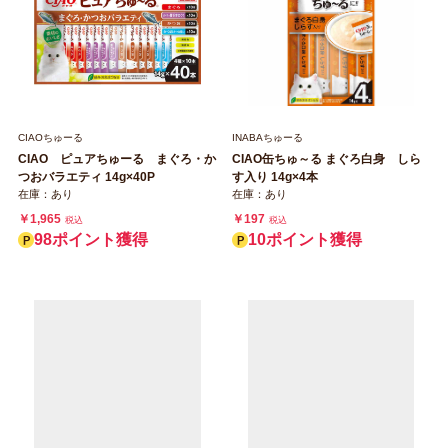
CIAOちゅーる
INABAちゅーる
CIAO ピュアちゅーる まぐろ・か
CIAO缶ちゅ～る まぐろ白身 しら
つおバラエティ 14g×40P
す入り 14g×4本
在庫：あり
在庫：あり
￥1,965
￥197
税込
税込
98ポイント獲得
10ポイント獲得