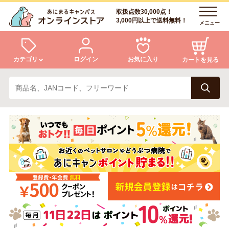
取扱点数30,000点！
3,000円以上で送料無料！
メニュー
カテゴリ
ログイン
お気に入り
カートを見る
犬
猫
ログイン
会員登録
小動物・鳥
アクア・爬虫類・昆虫
あにまるキャンパスについて
アフターサービス
ドッグフード
キャットフード
商品リクエスト
美容・ケア用品
服・おさんぽ用品