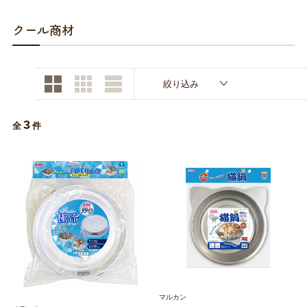
お買い物ガイド
クール商材
日用品（デイリー）
リビング雑貨
お問い合わせ
トリマーグッズ
シニアサポート
絞り込み
3
全
件
マルカン