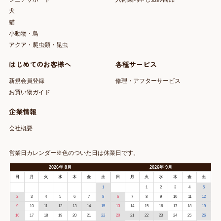
犬
猫
小動物・鳥
アクア・爬虫類・昆虫
はじめてのお客様へ
各種サービス
新規会員登録
修理・アフターサービス
お買い物ガイド
企業情報
会社概要
営業日カレンダー※色のついた日は休業日です。
2026
年
8月
2026
年
9月
日
月
火
水
木
金
土
日
月
火
水
木
金
土
1
1
2
3
4
5
2
3
4
5
6
7
8
6
7
8
9
10
11
12
9
10
11
12
13
14
15
13
14
15
16
17
18
19
16
17
18
19
20
21
22
20
21
22
23
24
25
26