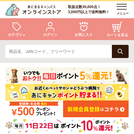
取扱点数30,000点！
3,000円以上で送料無料！
メニュー
カテゴリ
ログイン
お気に入り
カートを見る
犬
猫
ログイン
会員登録
小動物・鳥
アクア・爬虫類・昆虫
あにまるキャンパスについて
アフターサービス
ドッグフード
キャットフード
商品リクエスト
美容・ケア用品
服・おさんぽ用品