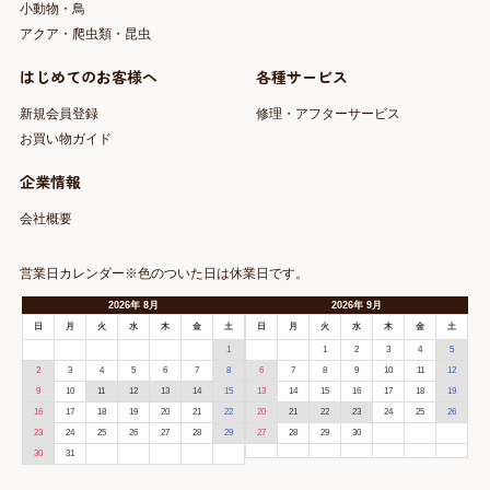
小動物・鳥
アクア・爬虫類・昆虫
はじめてのお客様へ
各種サービス
新規会員登録
修理・アフターサービス
お買い物ガイド
企業情報
会社概要
営業日カレンダー※色のついた日は休業日です。
2026
年
8月
2026
年
9月
日
月
火
水
木
金
土
日
月
火
水
木
金
土
1
1
2
3
4
5
2
3
4
5
6
7
8
6
7
8
9
10
11
12
9
10
11
12
13
14
15
13
14
15
16
17
18
19
16
17
18
19
20
21
22
20
21
22
23
24
25
26
23
24
25
26
27
28
29
27
28
29
30
30
31