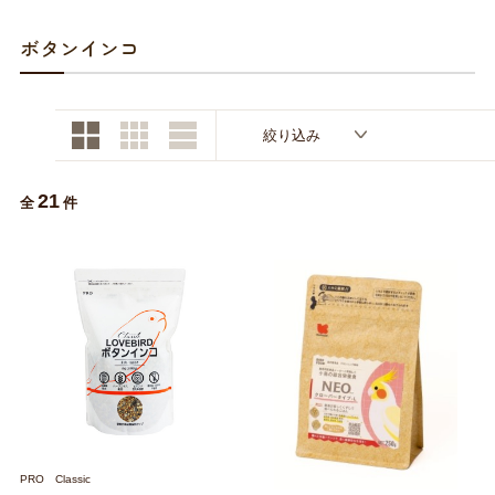
お買い物ガイド
ボタンインコ
日用品（デイリー）
リビング雑貨
お問い合わせ
トリマーグッズ
シニアサポート
絞り込み
21
全
件
PRO Classic