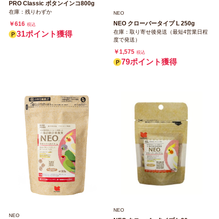
PRO Classic ボタンインコ800g
在庫：残りわずか
NEO
NEO クローバータイプ L 250g
￥616
税込
在庫：取り寄せ後発送（最短4営業日程
31ポイント獲得
度で発送）
￥1,575
税込
79ポイント獲得
NEO
NEO