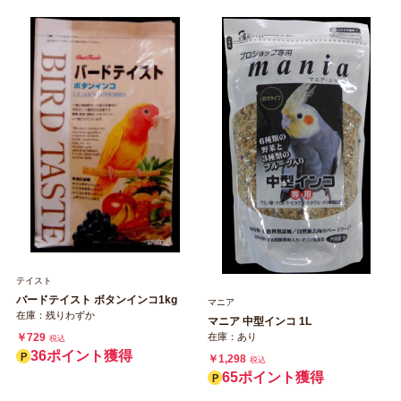
テイスト
バードテイスト ボタンインコ1kg
マニア
在庫：残りわずか
マニア 中型インコ 1L
￥729
在庫：あり
税込
36ポイント獲得
￥1,298
税込
65ポイント獲得