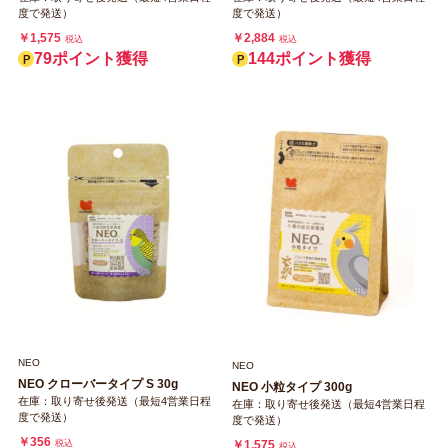
度で発送）
度で発送）
￥1,575
￥2,884
税込
税込
79ポイント獲得
144ポイント獲得
NEO
NEO
NEO クローバータイプ S 30g
NEO 小粒タイプ 300g
在庫：取り寄せ後発送（最短4営業日程
在庫：取り寄せ後発送（最短4営業日程
度で発送）
度で発送）
￥356
税込
￥1,575
税込