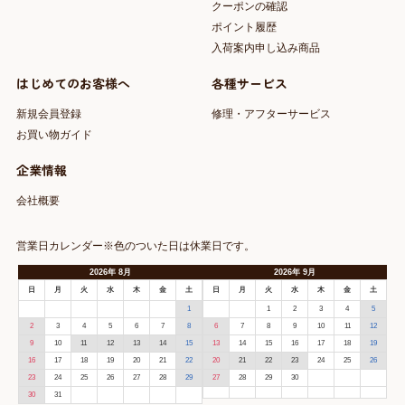
クーポンの確認
ポイント履歴
入荷案内申し込み商品
はじめてのお客様へ
各種サービス
新規会員登録
修理・アフターサービス
お買い物ガイド
企業情報
会社概要
営業日カレンダー※色のついた日は休業日です。
2026
年
8月
2026
年
9月
日
月
火
水
木
金
土
日
月
火
水
木
金
土
1
1
2
3
4
5
2
3
4
5
6
7
8
6
7
8
9
10
11
12
9
10
11
12
13
14
15
13
14
15
16
17
18
19
16
17
18
19
20
21
22
20
21
22
23
24
25
26
23
24
25
26
27
28
29
27
28
29
30
30
31