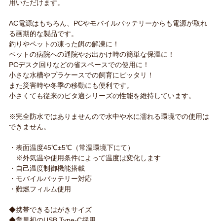
用いただけます。
AC電源はもちろん、PCやモバイルバッテリーからも電源が取れ
る画期的な製品です。
釣りやペットの凍った餌の解凍に！
ペットの病院への通院やお出かけ時の簡単な保温に！
PCデスク回りなどの省スペースでの使用に！
小さな水槽やプラケースでの飼育にピッタリ！
また災害時や冬季の移動にも便利です。
小さくても従来のピタ適シリーズの性能を維持しています。
※完全防水ではありませんので水中や水に濡れる環境での使用は
できません。
・表面温度45℃±5℃（常温環境下にて）
※外気温や使用条件によって温度は変化します
・自己温度制御機能搭載
・モバイルバッテリー対応
・難燃フィルム使用
◆携帯できるはがきサイズ
◆業界初のUSB Type-C採用