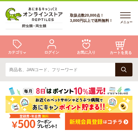
取扱点数20,000点！
3,000円以上で送料無料！
メニュー
カテゴリ
ログイン
お気に入り
カートを見る
ログイン
トカゲ
ヘビ
ログイン
会員登録
会員登録
あにまるキャンパスについて
カメ
両生類
あにまるキャンパスについて
アフターサービス
アフターサービス
商品リクエスト