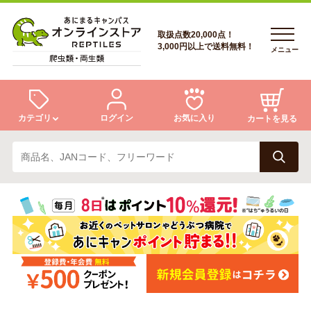
取扱点数20,000点！
3,000円以上で送料無料！
メニュー
カテゴリ
ログイン
お気に入り
カートを見る
ログイン
トカゲ
ヘビ
ログイン
会員登録
会員登録
あにまるキャンパスについて
カメ
両生類
あにまるキャンパスについて
アフターサービス
アフターサービス
商品リクエスト