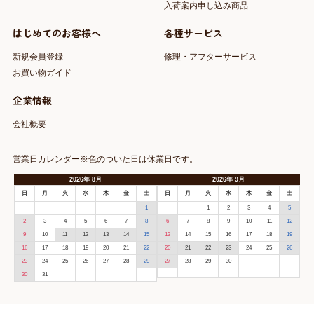
入荷案内申し込み商品
はじめてのお客様へ
各種サービス
新規会員登録
修理・アフターサービス
お買い物ガイド
企業情報
会社概要
営業日カレンダー※色のついた日は休業日です。
2026
年
8月
2026
年
9月
日
月
火
水
木
金
土
日
月
火
水
木
金
土
1
1
2
3
4
5
2
3
4
5
6
7
8
6
7
8
9
10
11
12
9
10
11
12
13
14
15
13
14
15
16
17
18
19
16
17
18
19
20
21
22
20
21
22
23
24
25
26
23
24
25
26
27
28
29
27
28
29
30
30
31