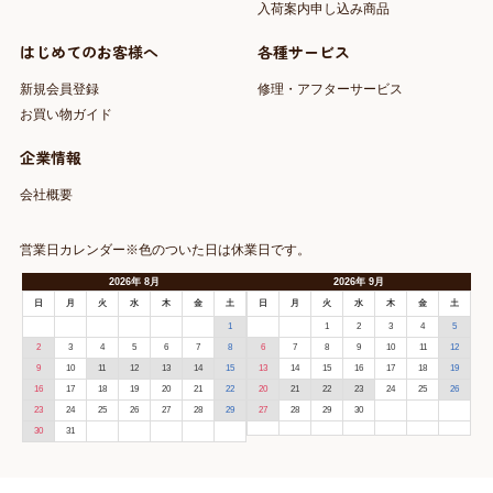
入荷案内申し込み商品
はじめてのお客様へ
各種サービス
新規会員登録
修理・アフターサービス
お買い物ガイド
企業情報
会社概要
営業日カレンダー※色のついた日は休業日です。
2026
年
8月
2026
年
9月
日
月
火
水
木
金
土
日
月
火
水
木
金
土
1
1
2
3
4
5
2
3
4
5
6
7
8
6
7
8
9
10
11
12
9
10
11
12
13
14
15
13
14
15
16
17
18
19
16
17
18
19
20
21
22
20
21
22
23
24
25
26
23
24
25
26
27
28
29
27
28
29
30
30
31