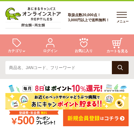
取扱点数20,000点！
3,000円以上で送料無料！
メニュー
カテゴリ
ログイン
お気に入り
カートを見る
ログイン
トカゲ
ヘビ
ログイン
会員登録
会員登録
あにまるキャンパスについて
カメ
両生類
あにまるキャンパスについて
アフターサービス
アフターサービス
商品リクエスト