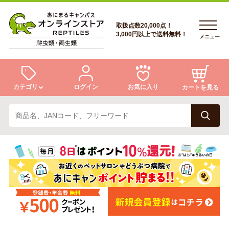
取扱点数20,000点！
3,000円以上で送料無料！
メニュー
カテゴリ
ログイン
お気に入り
カートを見る
ログイン
トカゲ
ヘビ
ログイン
会員登録
会員登録
あにまるキャンパスについて
カメ
両生類
あにまるキャンパスについて
アフターサービス
アフターサービス
商品リクエスト