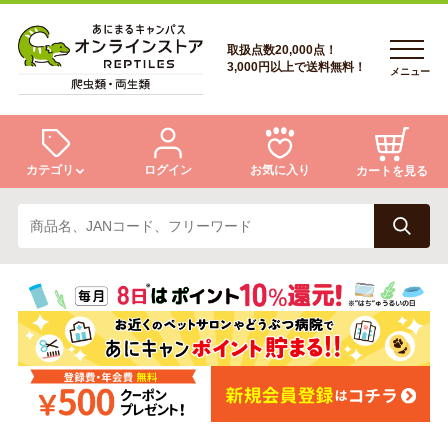
取扱点数20,000点！
3,000円以上で送料無料！
メニュー
カテゴリ
ログイン
お気に入り
カートを見る
ログイン
トカゲ
ヘビ
ログイン
会員登録
会員登録
あにまるキャンパスについて
カメ
両生類
あにまるキャンパスについて
アフターサービス
アフターサービス
商品リクエスト