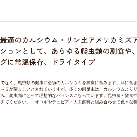
最適のカルシウム・リン比アメリカミズ
ションとして、あらゆる爬虫類の副食や
グに常温保存、ドライタイプ
けでなく、爬虫類の健康に必須のカルシウムを豊富に含みます。餌に含
１～２が望ましいとされていますが、多くの餌昆虫は、カルシウムより
含み、爬虫類にとって理想的なバランスになっています。昆虫食・雑食
与えてください。コオロギやデュビア・人工飼料と組み合わせて色々な