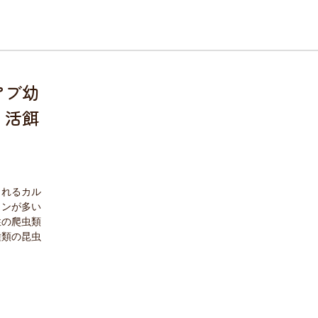
アブ幼
、活餌
まれるカル
リンが多い
性の爬虫類
種類の昆虫