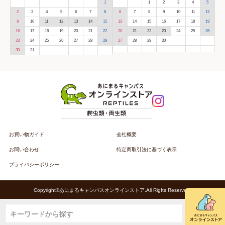
1
1
2
3
4
5
2
3
4
5
6
7
8
6
7
8
9
10
11
12
9
10
11
12
13
14
15
13
14
15
16
17
18
19
16
17
18
19
20
21
22
20
21
22
23
24
25
26
23
24
25
26
27
28
29
27
28
29
30
30
31
お買い物ガイド
会社概要
お問い合わせ
特定商取引法に基づく表示
プライバシーポリシー
Copyright©あにまるキャンパスオンラインストア.All Rigfts Reserved.
キーワードから探す
キーワードから探す
キーワードから探す