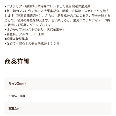
●バクテリア・植物抽出物等をブレンドした独自製法の消臭剤
●爬虫類のフンに含まれる３大悪臭成分、酪酸・吉草酸・スカトールを除去
します（第三者機関調べ）。さらに、悪臭成分の元になるフン等を分解する
ことで、悪臭の発生を抑えます。使い続けると、消臭バクテリアがケージ内
に定着して消臭力がアップします。
●ほのかなフォレストの香り（天然抽出物）
●着色料、アルコール不使用
●瞬間＆持続消臭
●なめても安心！天然由来成分１００％
商品詳細
サイズ(mm)
52×52×168
重量(g)