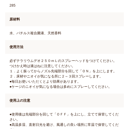
285
原材料
水、バチルス複合菌液、天然香料
使用方法
必ずテラリウムデオ２５０ｍＬのスプレーヘッドをつけてください。
つけかえ時は液はねに注意してください。
１．よく振ってからノズル先端部分を回して「ＯＮ」を上にします。
２．床材やニオイが気になる所に２～３回スプレーします。
●毎日お使いいただくとより効果があります。
●ケージのニオイが気になる場合は多めにスプレーしてください。
使用上の注意
●使用後は先端部分を回して「ＯＦＦ」を上にし、立てて保管してくだ
さい。
●高温多湿、直射日光を避け、風通しの良い場所に常温で保管してくだ