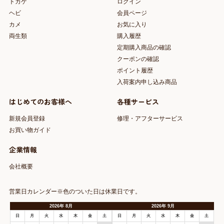
トカゲ
ログイン
ヘビ
会員ページ
カメ
お気に入り
両生類
購入履歴
定期購入商品の確認
クーポンの確認
ポイント履歴
入荷案内申し込み商品
はじめてのお客様へ
各種サービス
新規会員登録
修理・アフターサービス
お買い物ガイド
企業情報
会社概要
営業日カレンダー※色のついた日は休業日です。
2026
年
8月
2026
年
9月
日
月
火
水
木
金
土
日
月
火
水
木
金
土