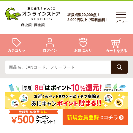
取扱点数20,000点！
3,000円以上で送料無料！
メニュー
カテゴリ
ログイン
お気に入り
カートを見る
ログイン
トカゲ
ヘビ
ログイン
会員登録
会員登録
あにまるキャンパスについて
カメ
両生類
あにまるキャンパスについて
アフターサービス
アフターサービス
商品リクエスト