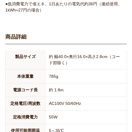
●低消費電力で省エネ。1日あたりの電気代約36円（連続使用、
1kWh=27円の場合）
商品詳細
製品サイズ
約 幅40.0×奥行16.0×高さ2.8cm（コー
ド部除く）
本体重量
785g
電源コード長
約 1.8m
定格電圧/周波数
AC100V 50/60Hz
定格消費電力
55W
使用可能周囲温
5～35℃