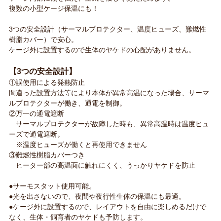
複数の小型ケージ保温にも！
3つの安全設計（サーマルプロテクター、温度ヒューズ、難燃性
樹脂カバー）で安心。
ケージ外に設置するので生体のヤケドの心配がありません。
【3つの安全設計】
①誤使用による発熱防止
間違った設置方法等により本体が異常高温になった場合、サーマ
ルプロテクターが働き、通電を制御。
②万一の通電遮断
サーマルプロテクターが故障した時も、異常高温時は温度ヒュ
ーズで通電遮断。
※温度ヒューズが働くと再使用できません
③難燃性樹脂カバーつき
ヒーター部の高温面に触れにくく、うっかりヤケドを防止
●サーモスタット使用可能。
●光を出さないので、夜間や夜行性生体の保温にも最適。
●ケージ外に設置するので、レイアウトを自由に楽しめるだけで
なく、生体・飼育者のヤケドも予防します。