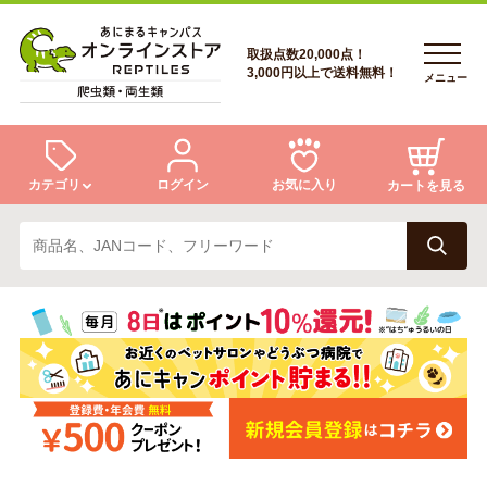
取扱点数20,000点！
3,000円以上で送料無料！
メニュー
カテゴリ
ログイン
お気に入り
カートを見る
ログイン
トカゲ
ヘビ
ログイン
会員登録
会員登録
あにまるキャンパスについて
カメ
両生類
あにまるキャンパスについて
アフターサービス
アフターサービス
商品リクエスト