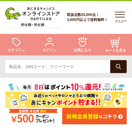
取扱点数20,000点！
3,000円以上で送料無料！
メニュー
カテゴリ
ログイン
お気に入り
カートを見る
ログイン
トカゲ
ヘビ
ログイン
会員登録
会員登録
あにまるキャンパスについて
カメ
両生類
あにまるキャンパスについて
アフターサービス
アフターサービス
商品リクエスト