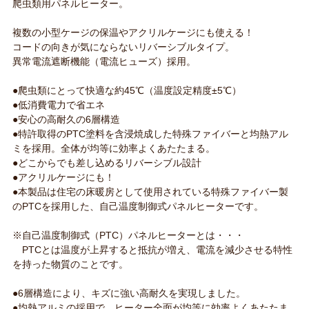
爬虫類用パネルヒーター。
複数の小型ケージの保温やアクリルケージにも使える！
コードの向きが気にならないリバーシブルタイプ。
異常電流遮断機能（電流ヒューズ）採用。
●爬虫類にとって快適な約45℃（温度設定精度±5℃）
●低消費電力で省エネ
●安心の高耐久の6層構造
●特許取得のPTC塗料を含浸焼成した特殊ファイバーと均熱アル
ミを採用。全体が均等に効率よくあたたまる。
●どこからでも差し込めるリバーシブル設計
●アクリルケージにも！
●本製品は住宅の床暖房として使用されている特殊ファイバー製
のPTCを採用した、自己温度制御式パネルヒーターです。
※自己温度制御式（PTC）パネルヒーターとは・・・
PTCとは温度が上昇すると抵抗が増え、電流を減少させる特性
を持った物質のことです。
●6層構造により、キズに強い高耐久を実現しました。
●均熱アルミの採用で、ヒーター全面が均等に効率よくあたたま