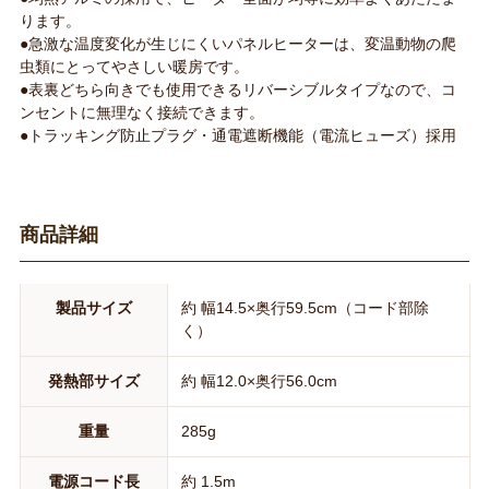
ります。
●急激な温度変化が生じにくいパネルヒーターは、変温動物の爬
虫類にとってやさしい暖房です。
●表裏どちら向きでも使用できるリバーシブルタイプなので、コ
ンセントに無理なく接続できます。
●トラッキング防止プラグ・通電遮断機能（電流ヒューズ）採用
商品詳細
製品サイズ
約 幅14.5×奥行59.5cm（コード部除
く）
発熱部サイズ
約 幅12.0×奥行56.0cm
重量
285g
電源コード長
約 1.5m