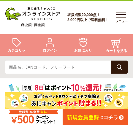
取扱点数20,000点！
3,000円以上で送料無料！
メニュー
カテゴリ
ログイン
お気に入り
カートを見る
ログイン
トカゲ
ヘビ
ログイン
会員登録
会員登録
あにまるキャンパスについて
カメ
両生類
あにまるキャンパスについて
アフターサービス
アフターサービス
商品リクエスト