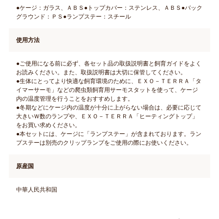
●ケージ：ガラス、ＡＢＳ●トップカバー：ステンレス、ＡＢＳ●バック
グラウンド：ＰＳ●ランプステー：スチール
使用方法
●ご使用になる前に必ず、各セット品の取扱説明書と飼育ガイドをよく
お読みください。また、取扱説明書は大切に保管してください。
●生体にとってより快適な飼育環境のために、ＥＸＯ－ＴＥＲＲＡ「タ
イマーサーモ」などの爬虫類飼育用サーモスタットを使って、ケージ
内の温度管理を行うことをおすすめします。
●冬期などにケージ内の温度が十分に上がらない場合は、必要に応じて
大きいＷ数のランプや、ＥＸＯ－ＴＥＲＲＡ「ヒーティングトップ」
をお買い求めください。
●本セットには、ケージに「ランプステー」が含まれております。ラン
プステーは別売のクリップランプをご使用の際にお使いください。
原産国
中華人民共和国