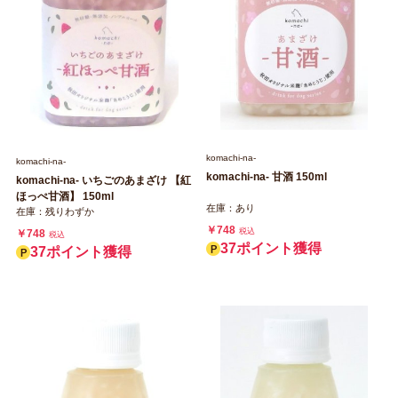
komachi‐na‐
komachi‐na‐
komachi-na- 甘酒 150ml
komachi‐na‐ いちごのあまざけ 【紅
ほっぺ甘酒】 150ml
在庫：あり
在庫：残りわずか
￥748
税込
￥748
税込
37ポイント獲得
37ポイント獲得