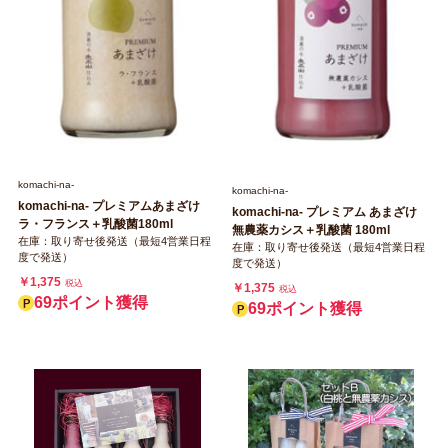
komachi‐na‐
komachi‐na‐
komachi‐na‐ プレミアムあまざけ
komachi‐na‐ プレミアム あまざけ
ラ・フランス＋乳酸菌180ml
無農薬カシス＋乳酸菌 180ml
在庫：取り寄せ後発送（最短4営業日程
在庫：取り寄せ後発送（最短4営業日程
度で発送）
度で発送）
￥1,375
税込
￥1,375
税込
69ポイント獲得
69ポイント獲得