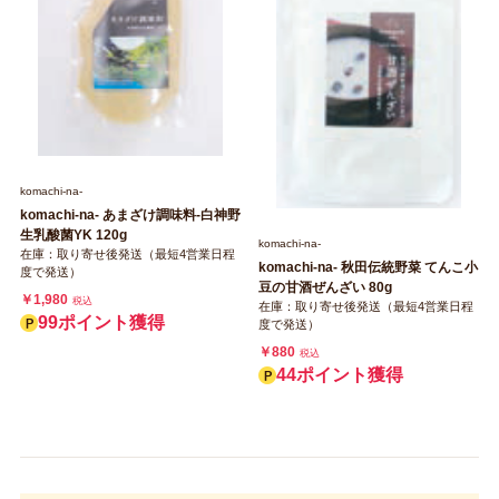
komachi‐na‐
komachi‐na‐ あまざけ調味料‐白神野
生乳酸菌YK 120g
komachi‐na‐
在庫：取り寄せ後発送（最短4営業日程
komachi-na- 秋田伝統野菜 てんこ小
度で発送）
豆の甘酒ぜんざい 80g
￥1,980
税込
在庫：取り寄せ後発送（最短4営業日程
99ポイント獲得
度で発送）
￥880
税込
44ポイント獲得