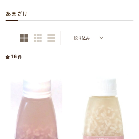
お買い物ガイド
あまざけ
日用品（デイリー）
リビング雑貨
お問い合わせ
トリマーグッズ
シニアサポート
絞り込み
16
全
件