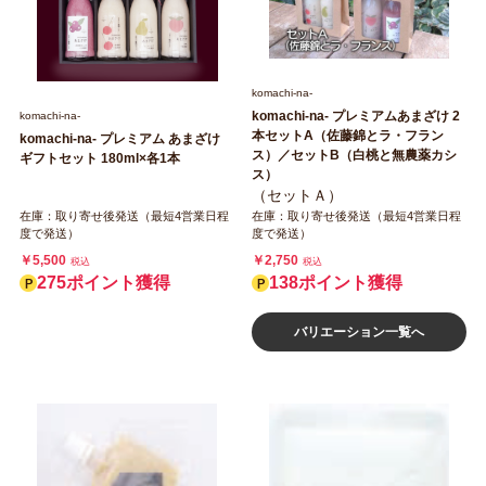
komachi‐na‐
komachi‐na‐ プレミアムあまざけ 2
komachi‐na‐
本セットA（佐藤錦とラ・フラン
komachi‐na- プレミアム あまざけ
ス）／セットB（白桃と無農薬カシ
ギフトセット 180ml×各1本
ス）
（セットＡ）
在庫：取り寄せ後発送（最短4営業日程
在庫：取り寄せ後発送（最短4営業日程
度で発送）
度で発送）
￥5,500
￥2,750
税込
税込
275ポイント獲得
138ポイント獲得
バリエーション一覧へ