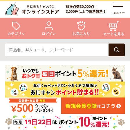
取扱点数30,000点！
3,000円以上で送料無料！
メニュー
カテゴリ
ログイン
お気に入り
カートを見る
犬
猫
ログイン
会員登録
小動物・鳥
アクア・爬虫類・昆虫
あにまるキャンパスについて
アフターサービス
ドッグフード
キャットフード
商品リクエスト
美容・ケア用品
服・おさんぽ用品