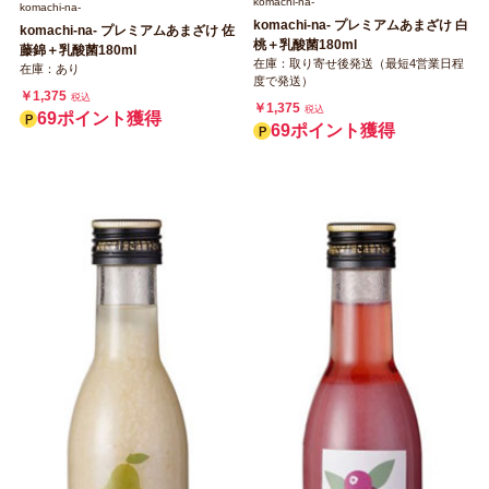
komachi‐na‐
komachi‐na‐
komachi‐na‐ プレミアムあまざけ 白
komachi‐na‐ プレミアムあまざけ 佐
桃＋乳酸菌180ml
藤錦＋乳酸菌180ml
在庫：取り寄せ後発送（最短4営業日程
在庫：あり
度で発送）
￥1,375
税込
￥1,375
税込
69ポイント獲得
69ポイント獲得