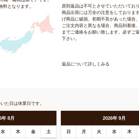
原則返品は不可とさせていただいてお
料無料となります。
商品出荷には万全の注意をしておりま
げ商品に破損、初期不良があった場合
ご注文内容と異なる場合、商品到着後、
までご連絡をお願い致します。必ずご
下さい。
返品について詳しくみる
ついた日は休業日です。
6
年
8月
2026
年
9月
水
木
金
土
日
月
火
水
木