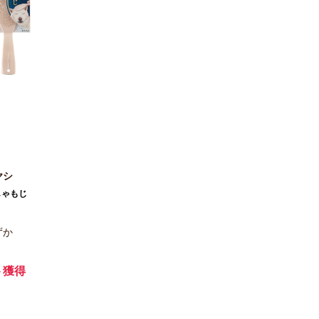
ヤシ
しゃもじ
ずか
ト獲得