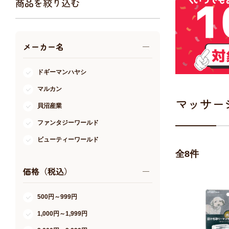
商品を絞り込む
アクア・爬虫類・昆虫
ドッグフード
メーカー名
キャットフード
美容・ケア用品
ドギーマンハヤシ
服・おさんぽ用品
マルカン
日用品（デイリー）
マッサー
貝沼産業
リビング雑貨
ファンタジーワールド
トリマーグッズ
シニアサポート
ビューティーワールド
全
8
件
価格（税込）
500円～999円
1,000円～1,999円