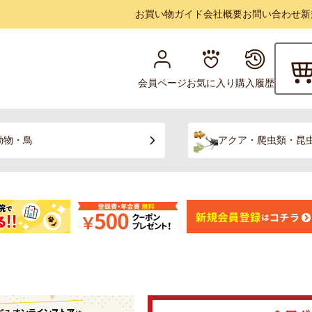
お買い物ガイド
会社概要
お問い合わせ
新
会員ページ
お気に入り
購入履歴
動物・鳥
アクア・爬虫類・昆