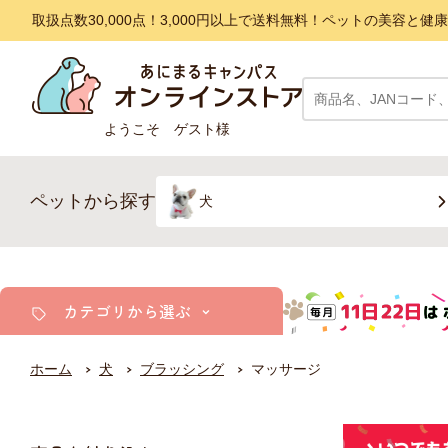
取扱点数30,000点！3,000円以上で送料無料！ペットの美容
ようこそ ゲスト様
ペットから探す
犬
カテゴリから選ぶ
ホーム
犬
ブラッシング
マッサージ
犬
猫
小動物・鳥