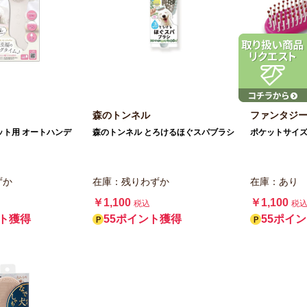
森のトンネル
ファンタジ
ット用 オートハンデ
森のトンネル とろけるほぐスパブラシ
ポケットサイズ
ずか
在庫：残りわずか
在庫：あり
￥1,100
￥1,100
税込
税
ント獲得
55ポイント獲得
55ポイ