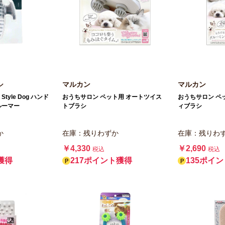
シ
マルカン
マルカン
Style Dog ハンド
おうちサロン ペット用 オートツイス
おうちサロン ペ
ルーマー
トブラシ
ィブラシ
か
在庫：残りわずか
在庫：残りわ
￥4,330
￥2,690
税込
税込
獲得
217ポイント獲得
135ポイ