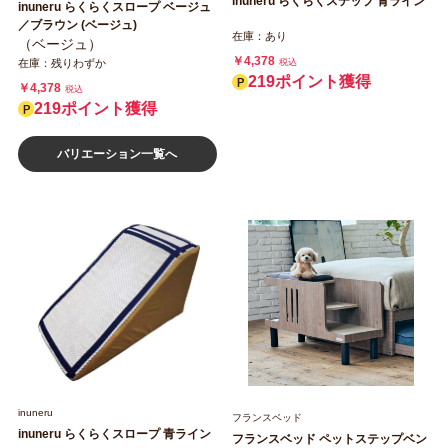
inuneru らくらくステップ 青ライン
inuneru らくらくスロープ ベージュ
／ブラウン (ベージュ)
在庫：あり
（ベージュ）
￥4,378
在庫：残りわずか
税込
219ポイント獲得
￥4,378
税込
219ポイント獲得
バリエーション一覧へ
inuneru
フランスベッド
inuneru らくらくスロープ 青ライン
フランスベッド ペットステップベン