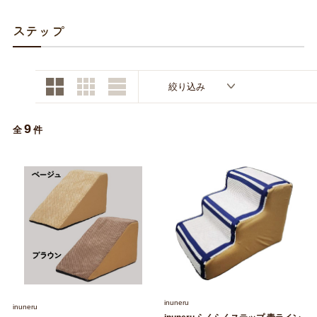
お買い物ガイド
ステップ
日用品（デイリー）
リビング雑貨
お問い合わせ
トリマーグッズ
シニアサポート
絞り込み
9
全
件
inuneru
inuneru