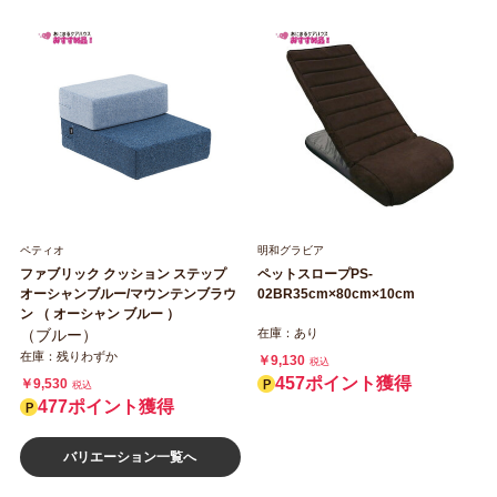
ペティオ
明和グラビア
ファブリック クッション ステップ
ペットスロープPS‐
オーシャンブルー/マウンテンブラウ
02BR35cm×80cm×10cm
ン （ オーシャン ブルー ）
（ブルー）
在庫：あり
在庫：残りわずか
￥9,130
税込
457ポイント獲得
￥9,530
税込
477ポイント獲得
バリエーション一覧へ