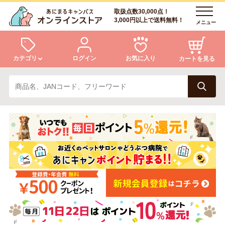
取扱点数30,000点！
3,000円以上で送料無料！
メニュー
カテゴリ
ログイン
お気に入り
カートを見る
犬
猫
ログイン
会員登録
小動物・鳥
アクア・爬虫類・昆虫
あにまるキャンパスについて
アフターサービス
ドッグフード
キャットフード
商品リクエスト
美容・ケア用品
服・おさんぽ用品