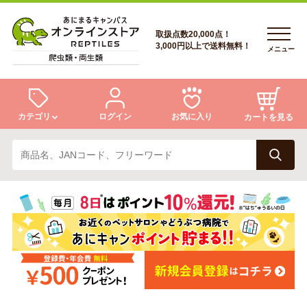
取扱点数20,000点！
3,000円以上で送料無料！
メニュー
カテゴリ
ログイン
お気に入り
カートを見る
ログイン
トカゲ
ヘビ
ログイン
会員登録
会員登録
あにまるキャンパスについて
カメ
両生類
あにまるキャンパスについて
アフターサービス
アフターサービス
商品リクエスト