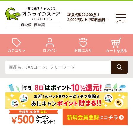
取扱点数20,000点！
3,000円以上で送料無料！
メニュー
カテゴリ
ログイン
お気に入り
カートを見る
ログイン
トカゲ
ヘビ
ログイン
会員登録
会員登録
あにまるキャンパスについて
カメ
両生類
あにまるキャンパスについて
アフターサービス
アフターサービス
商品リクエスト