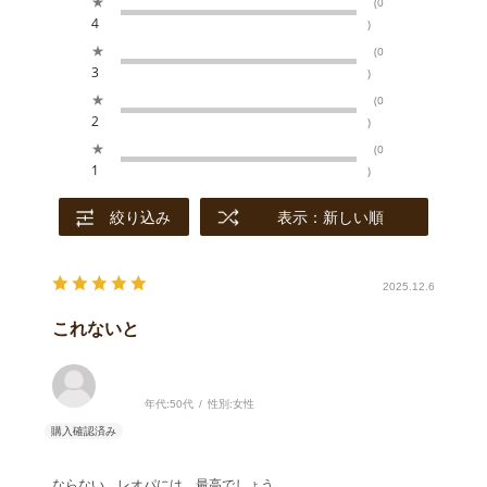
★
(0
4
)
★
(0
3
)
★
(0
2
)
★
(0
1
)
絞り込み
表示：新しい順
2025.12.6
これないと
年代:
50代
性別:
女性
ならない、レオパには、最高でしょう