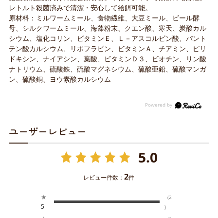
レトルト殺菌済みで清潔・安心して給餌可能。
原材料：ミルワームミール、食物繊維、大豆ミール、ビール酵
母、シルクワームミール、海藻粉末、クエン酸、寒天、炭酸カル
シウム、塩化コリン、ビタミンＥ、Ｌ－アスコルビン酸、パント
テン酸カルシウム、リボフラビン、ビタミンＡ、チアミン、ピリ
ドキシン、ナイアシン、葉酸、ビタミンＤ３、ビオチン、リン酸
ナトリウム、硫酸鉄、硫酸マグネシウム、硫酸亜鉛、硫酸マンガ
ン、硫酸銅、ヨウ素酸カルシウム
ユーザーレビュー
5.0
2
レビュー件数：
件
★
(2
5
)