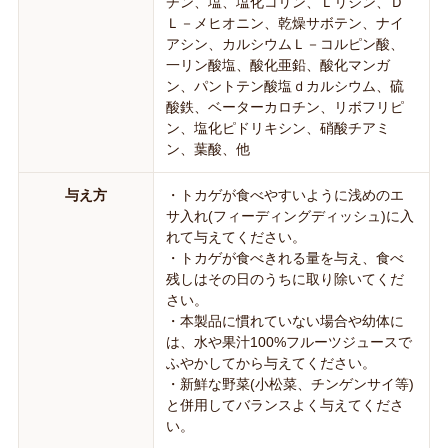
チン、塩、塩化コリン、Ｌリジン、Ｄ
Ｌ－メヒオニン、乾燥サボテン、ナイ
アシン、カルシウムＬ－コルピン酸、
一リン酸塩、酸化亜鉛、酸化マンガ
ン、パントテン酸塩ｄカルシウム、硫
酸鉄、ベーターカロチン、リボフリピ
ン、塩化ピドリキシン、硝酸チアミ
ン、葉酸、他
与え方
・トカゲが食べやすいように浅めのエ
サ入れ(フィーディングディッシュ)に入
れて与えてください。
・トカゲが食べきれる量を与え、食べ
残しはその日のうちに取り除いてくだ
さい。
・本製品に慣れていない場合や幼体に
は、水や果汁100%フルーツジュースで
ふやかしてから与えてください。
・新鮮な野菜(小松菜、チンゲンサイ等)
と併用してバランスよく与えてくださ
い。