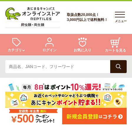
取扱点数20,000点！
3,000円以上で送料無料！
メニュー
カテゴリ
ログイン
お気に入り
カートを見る
ログイン
トカゲ
ヘビ
ログイン
会員登録
会員登録
あにまるキャンパスについて
カメ
両生類
あにまるキャンパスについて
アフターサービス
アフターサービス
商品リクエスト