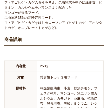
フトアゴヒゲトカゲの食性を考え、昆虫粉末を中心に繊維質、ビ
タミン、カルシウムをバランスよく配合した
マンゴーが香るフード。
昆虫原料35%の高嗜好性フード。
フトアゴヒゲトカゲをはじめローソンアゴヒゲトカゲ、アオジタ
トカゲ、オニプレートトカゲなどに
商品詳細
内容量
250g
対象
雑食性トカゲ専用フード
原材料
乾燥昆虫幼虫、小麦、乾燥チモシ、フ
ェスク乾草、マンゴー、第二リン酸カ
ルシウム、カモガヤ、亜麻油、乾燥昆
布、酵母培養、炭酸カルシウム、レシ