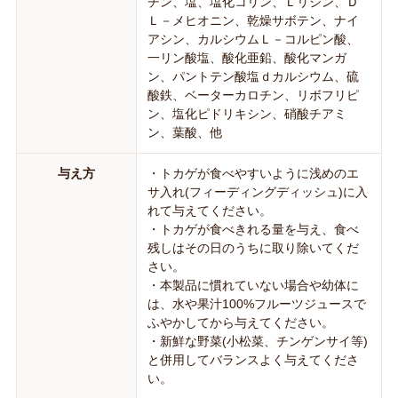
チン、塩、塩化コリン、Ｌリジン、Ｄ
Ｌ－メヒオニン、乾燥サボテン、ナイ
アシン、カルシウムＬ－コルピン酸、
一リン酸塩、酸化亜鉛、酸化マンガ
ン、パントテン酸塩ｄカルシウム、硫
酸鉄、ベーターカロチン、リボフリピ
ン、塩化ピドリキシン、硝酸チアミ
ン、葉酸、他
与え方
・トカゲが食べやすいように浅めのエ
サ入れ(フィーディングディッシュ)に入
れて与えてください。
・トカゲが食べきれる量を与え、食べ
残しはその日のうちに取り除いてくだ
さい。
・本製品に慣れていない場合や幼体に
は、水や果汁100%フルーツジュースで
ふやかしてから与えてください。
・新鮮な野菜(小松菜、チンゲンサイ等)
と併用してバランスよく与えてくださ
い。