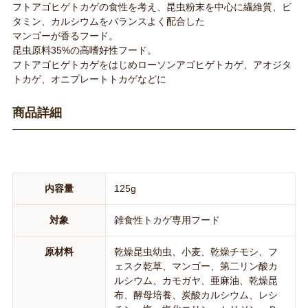
フトアゴヒゲトカゲの食性を考え、昆虫粉末を中心に繊維質、ビ
タミン、カルシウムをバランスよく配合した
マンゴーが香るフード。
昆虫原料35%の高嗜好性フード。
フトアゴヒゲトカゲをはじめローソンアゴヒゲトカゲ、アオジタ
トカゲ、オニプレートトカゲなどに
商品詳細
内容量
125g
対象
雑食性トカゲ専用フード
原材料
乾燥昆虫幼虫、小麦、乾燥チモシ、フ
ェスク乾草、マンゴー、第二リン酸カ
ルシウム、カモガヤ、亜麻油、乾燥昆
布、酵母培養、炭酸カルシウム、レシ