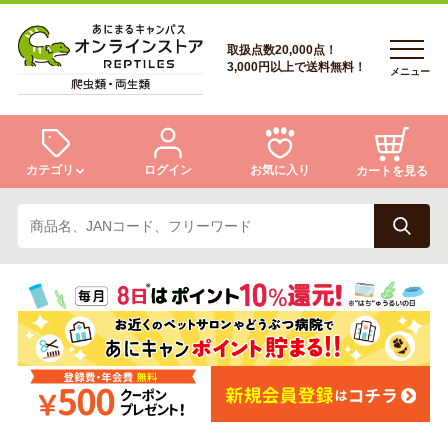
取扱点数20,000点！
3,000円以上で送料無料！
メニュー
カテゴリ
ログイン
お気に入り
カートを見る
ログイン
トカゲ
ヘビ
ログイン
会員登録
会員登録
あにまるキャンパスについて
カメ
両生類
あにまるキャンパスについて
アフターサービス
アフターサービス
商品リクエスト