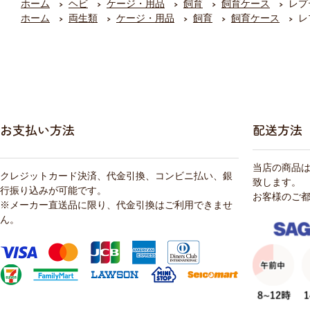
ホーム
ヘビ
ケージ・用品
飼育
飼育ケース
レプ
ホーム
両生類
ケージ・用品
飼育
飼育ケース
レ
お支払い方法
配送方法
当店の商品
クレジットカード決済、代金引換、コンビニ払い、銀
致します。
行振り込みが可能です。
お客様のご
※メーカー直送品に限り、代金引換はご利用できませ
ん。