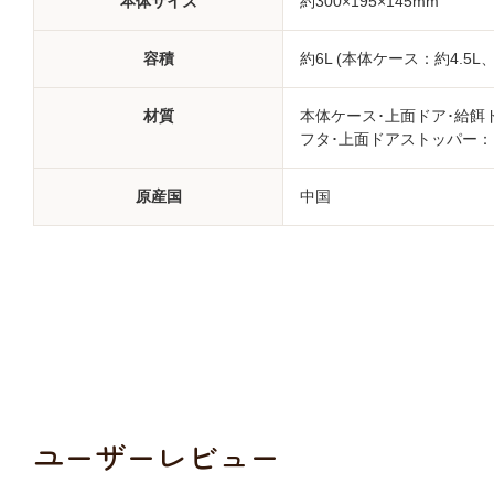
本体サイズ
約300×195×145mm
容積
約6L (本体ケース：約4.5L、
材質
本体ケース･上面ドア･給餌
フタ･上面ドアストッパー：
原産国
中国
ユーザーレビュー