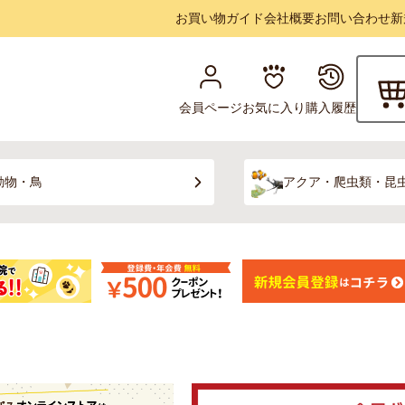
お買い物ガイド
会社概要
お問い合わせ
新
会員ページ
お気に入り
購入履歴
動物・鳥
アクア・爬虫類・昆