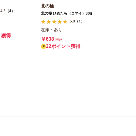
北の極
4.3
（4）
北の極 ひめたら（コマイ）30g
5.0
（1）
在庫：あり
ト獲得
￥638
税込
32ポイント獲得