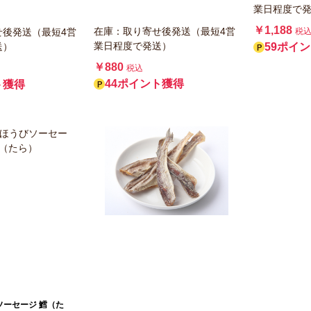
業日程度で
￥1,188
在庫：取り寄せ後発送（最短4営
せ後発送（最短4営
税
業日程度で発送）
送）
59ポイ
￥880
税込
44ポイント獲得
ト獲得
ソーセージ 鱈（た