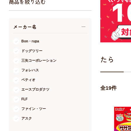
商品を絞り込む
アクア・爬虫類・昆虫
ドッグフード
メーカー名
キャットフード
美容・ケア用品
Bon・rupa
服・おさんぽ用品
ドッグツリー
日用品（デイリー）
たら
三矢コーポレーション
リビング雑貨
フォレハス
トリマーグッズ
シニアサポート
ペティオ
全
19
件
エースプロダクツ
FLF
ファイン・ツー
アスク