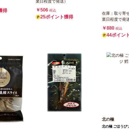
業日程度で発送）
￥506
獲得
税込
在庫：取り寄
25ポイント獲得
業日程度で発
￥880
税込
44ポイン
北の極
北の極 ごほうび