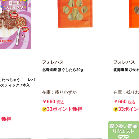
フォレハス
フォレハス
北海道産 ほぐしたら20g
北海道産 ひめた
くたべちゃう！ レバ
スティック 7本入
在庫：残りわずか
在庫：残り
￥660
￥660
税込
税込
33ポイント獲得
33ポイ
ト獲得