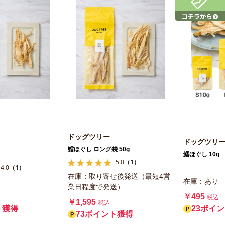
ドッグツリー
ドッグツリ
鱈ほぐし ロング袋 50g
鱈ほぐし 10g
5.0
（1）
4.0
（1）
在庫：取り寄せ後発送（最短4営
在庫：あり
業日程度で発送）
￥495
税込
￥1,595
税込
23ポイ
ト獲得
73ポイント獲得