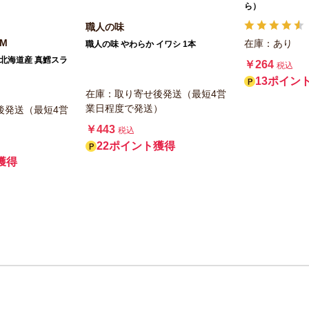
ら）
職人の味
UM
在庫：あり
職人の味 やわらか イワシ 1本
UM 北海道産 真鱈スラ
￥264
税込
13ポイン
在庫：取り寄せ後発送（最短4営
業日程度で発送）
後発送（最短4営
）
￥443
税込
22ポイント獲得
獲得