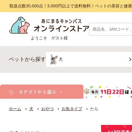
取扱点数30,000点！3,000円以上で送料無料！ペットの美容
ようこそ ゲスト様
ペットから探す
犬
カテゴリから選ぶ
ホーム
犬
おやつ
お魚タイプ
たら
犬
猫
小動物・鳥