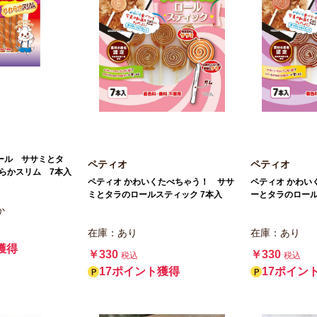
ール ササミとタ
ペティオ
ペティオ
らかスリム 7本入
ペティオ かわいくたべちゃう！ ササ
ペティオ かわい
ミとタラのロールスティック 7本入
ーとタラのロール
か
在庫：あり
在庫：あり
獲得
￥330
￥330
税込
税込
17ポイント獲得
17ポイン