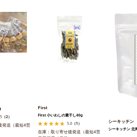
First
g
First 小いわしの素干し40g
.5
（2）
シーキッチン
5.0
（1）
後発送（最短4営
シーキッチン 北海
）
在庫：取り寄せ後発送（最短4営