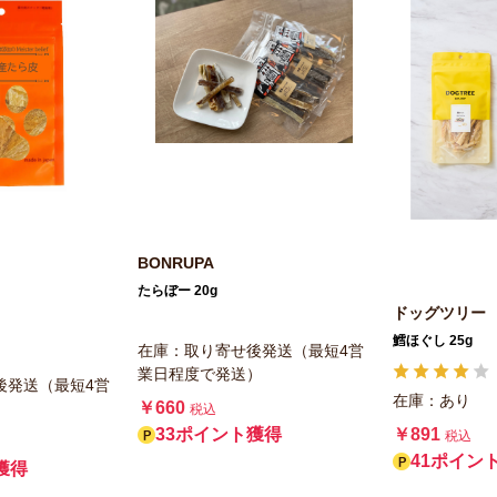
BONRUPA
たらぼー 20g
ドッグツリー
鱈ほぐし 25g
在庫：取り寄せ後発送（最短4営
業日程度で発送）
後発送（最短4営
在庫：あり
￥660
）
税込
￥891
33ポイント獲得
税込
41ポイン
獲得