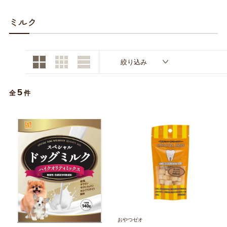
お買い物ガイド
ミルク
日用品（デイリー）
リビング雑貨
お問い合わせ
トリマーグッズ
シニアサポート
絞り込み
5
全
件
おやつゼオ