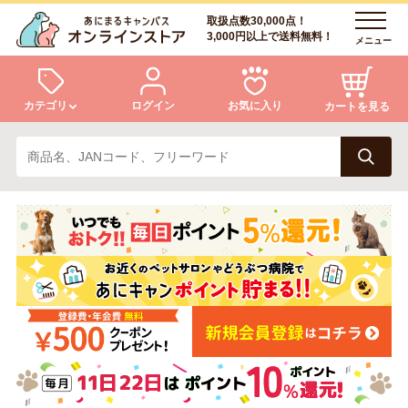
取扱点数30,000点！
3,000円以上で送料無料！
メニュー
カテゴリ
ログイン
お気に入り
カートを見る
犬
猫
ログイン
会員登録
小動物・鳥
アクア・爬虫類・昆虫
あにまるキャンパスについて
アフターサービス
ドッグフード
キャットフード
商品リクエスト
美容・ケア用品
服・おさんぽ用品