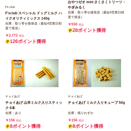
おやつゼオ mini さくさくトリーツ・
Fs club
やぎみるく
在庫：取り寄せ後発送（最短4営業日程
F'sclub スペシャル ドッグミルク ハ
度で発送）
イクオリティミックス 140g
在庫：取り寄せ後発送（最短4営業日程
￥550
税込
度で発送）
28ポイント獲得
￥2,772
税込
126ポイント獲得
チョイあげ
チョイあげ
チョイあげ 山羊ミルク入りスティッ
チョイあげ ミルク入りキューブ 50g
ク 6本
在庫：あり
在庫：残りわずか
￥156
￥156
税込
税込
8ポイント獲得
8ポイント獲得